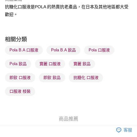
順豐站及營業點 - 確認發貨後1-3個工作天送達
抗糖化口服液是POLA 的熱賣抗老產品，在日本及其他地區都大受
歡迎。
每筆HK$65.00，滿HK$300.00或以上免運費
確認發貨後1-3 工作天送達，訂單將隨機分配至SF順豐速運或京東
物流公司進行物流配送
相關分類
每筆HK$65.00，滿HK$300.00或以上免運費
Pola B.A 口服液
Pola B.A 飲品
Pola 口服液
(香港門市) 只顯示可選門市。確認發貨後2-5個工作天到店，3天內
取。逾期會取消訂單，並不會安排重寄
Pola 飲品
寶麗 口服液
寶麗 飲品
每筆HK$20.00，滿HK$100.00或以上免運費
即飲 口服液
即飲 飲品
抗糖化 口服液
口服液 枝裝
商品推薦
客服