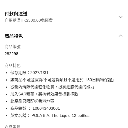
付款與運送
自提點滿HK$300.00免運費
付款方式
商品特色
信用卡
商品編號
Apple Pay
282298
AlipayHK
商品特色
PayMe
保存期限：2027/1/31
該商品不可退換貨/不可退貨類且不適用於「30日購物保證」
WeChat Pay
從體內清除代謝糖化物質，提高細胞代謝的能力
BoC Pay
加入SAR精華，將抗老效果發揮到極致
此產品只限配送香港地區
送貨方式
商品編號 ： 108043403001
英文名稱： POLA B.A. The Liquid 12 bottles
順豐自助櫃 - 確認發貨後1-3個工作天送達
每筆HK$65.00，滿HK$300.00或以上免運費
商品重點