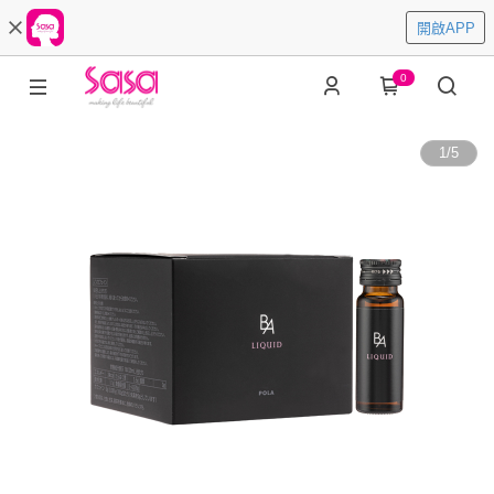
開啟APP
0
1
/
5