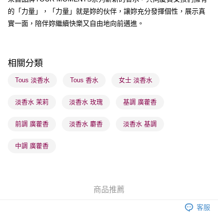
每筆HK$65.00，滿HK$300.00或以上免運費
的「力量」，「力量」就是妳的伙伴，讓妳充分發揮個性，展示真
順豐站及營業點 - 確認發貨後1-3個工作天送達
實一面，陪伴妳繼續快樂又自由地向前邁進。
每筆HK$65.00，滿HK$300.00或以上免運費
確認發貨後1-3 工作天送達，訂單將隨機分配至SF順豐速運或京東
相關分類
物流公司進行物流配送
每筆HK$65.00，滿HK$300.00或以上免運費
Tous 淡香水
Tous 香水
女士 淡香水
(香港門市) 只顯示可選門市。確認發貨後2-5個工作天到店，3天內
淡香水 茉莉
淡香水 玫瑰
基調 廣藿香
取。逾期會取消訂單，並不會安排重寄
每筆HK$20.00，滿HK$100.00或以上免運費
前調 廣藿香
淡香水 麝香
淡香水 基調
(澳門門市) 只顯示可選門市。確認發貨後2-5個工作天到店，3天內
中調 廣藿香
取。逾期會取消訂單，並不會安排重寄
每筆HK$20.00，滿HK$100.00或以上免運費
商品推薦
客服