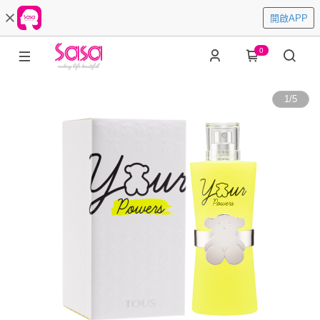
開啟APP
0
1
/
5