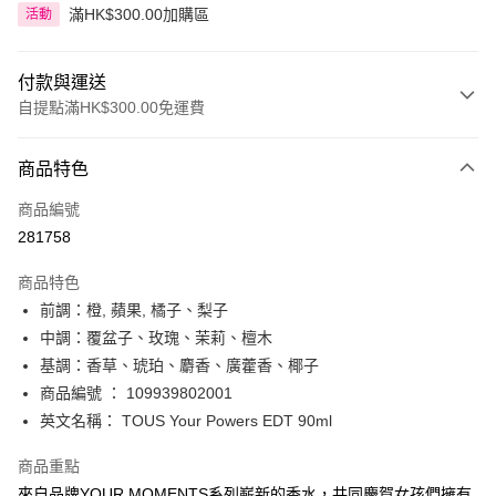
滿HK$300.00加購區
活動
付款與運送
自提點滿HK$300.00免運費
付款方式
商品特色
信用卡
商品編號
Apple Pay
281758
AlipayHK
商品特色
PayMe
前調：橙, 蘋果, 橘子、梨子
中調：覆盆子、玫瑰、茉莉、檀木
WeChat Pay
基調：香草、琥珀、麝香、廣藿香、椰子
BoC Pay
商品編號 ： 109939802001
英文名稱： TOUS Your Powers EDT 90ml
送貨方式
商品重點
順豐自助櫃 - 確認發貨後1-3個工作天送達
來自品牌YOUR MOMENTS系列嶄新的香水，共同慶賀女孩們擁有