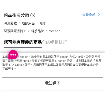
商品相關分類 (6)
查看全部
潮流彩妝
眼部用品
眼影
莎莎獨家品牌✨
韓系品牌
rom&nd
您可能有興趣的商品
全店暢銷排行
本網站中使用 cookie，欲查詢有關本網站使用 cookie 方式之詳情，及若您不希
熱門標籤
望在電腦上使用 cookie 時應如何變更電腦的 cookie 設定，請參閱本網站「
私隱
政策
」之 Cookie 聲明。您繼續使用本網站即表示您同意本公司得按本網站使用
條款之 Cookie 聲明使用 cookie。
了解更多 >
熱銷排行
最新商品
人氣推薦
我知道了