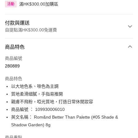
滿HK$300.00加購區
活動
付款與運送
自提點滿HK$300.00免運費
付款方式
商品特色
信用卡
商品編號
Apple Pay
280889
AlipayHK
商品特色
PayMe
以大地色系、啡色為主調
質地柔滑細膩，手指易推開
WeChat Pay
親膚不飛粉，啞光質地，打造日常休閒妝容
BoC Pay
商品編號 ： 109930006010
英文名稱： Rom&nd Better Than Palette (#05 Shade &
送貨方式
Shadow Garden) 8g
順豐自助櫃 - 確認發貨後1-3個工作天送達
商品重點