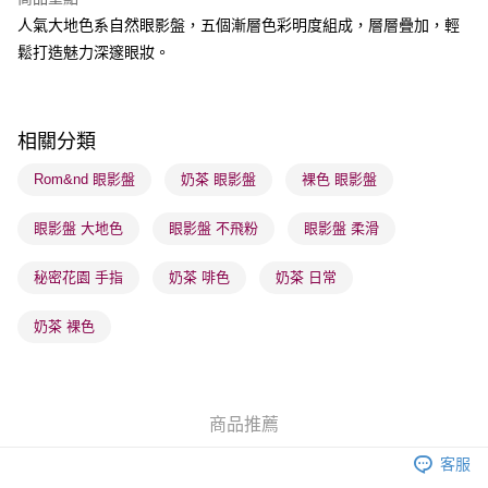
每筆HK$65.00，滿HK$300.00或以上免運費
人氣大地色系自然眼影盤，五個漸層色彩明度組成，層層疊加，輕
順豐站及營業點 - 確認發貨後1-3個工作天送達
鬆打造魅力深邃眼妝。
每筆HK$65.00，滿HK$300.00或以上免運費
確認發貨後1-3 工作天送達，訂單將隨機分配至SF順豐速運或京東
相關分類
物流公司進行物流配送
每筆HK$65.00，滿HK$300.00或以上免運費
Rom&nd 眼影盤
奶茶 眼影盤
裸色 眼影盤
(香港門市) 只顯示可選門市。確認發貨後2-5個工作天到店，3天內
眼影盤 大地色
眼影盤 不飛粉
眼影盤 柔滑
取。逾期會取消訂單，並不會安排重寄
每筆HK$20.00，滿HK$100.00或以上免運費
秘密花園 手指
奶茶 啡色
奶茶 日常
(澳門門市) 只顯示可選門市。確認發貨後2-5個工作天到店，3天內
奶茶 裸色
取。逾期會取消訂單，並不會安排重寄
每筆HK$20.00，滿HK$100.00或以上免運費
澳門地區配送 - 確認發貨後1-4個工作天送達
運費表
商品推薦
客服