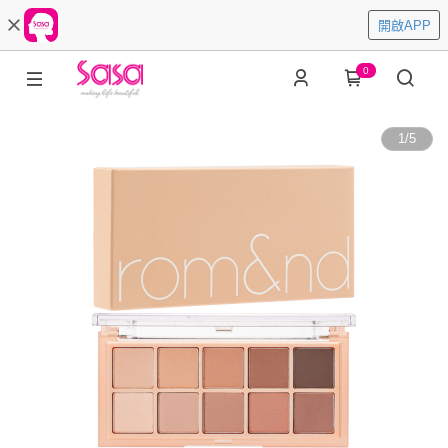
開啟APP
0
1
/
5