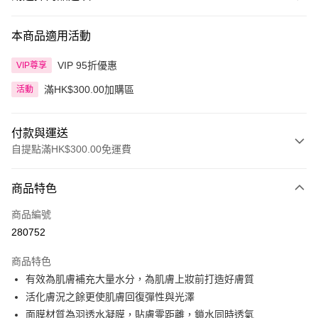
本商品適用活動
VIP 95折優惠
VIP尊享
滿HK$300.00加購區
活動
付款與運送
自提點滿HK$300.00免運費
付款方式
商品特色
信用卡
商品編號
Apple Pay
280752
AlipayHK
商品特色
PayMe
有效為肌膚補充大量水分，為肌膚上妝前打造好膚質
活化膚況之餘更使肌膚回復彈性與光澤
WeChat Pay
面膜材質為羽透水凝膜，貼膚零距離，鎖水同時透氣