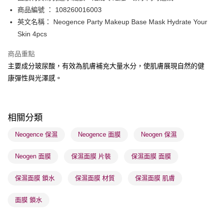
BoC Pay
商品編號 ： 108260016003
英文名稱： Neogence Party Makeup Base Mask Hydrate Your
送貨方式
Skin 4pcs
順豐自助櫃 - 確認發貨後1-3個工作天送達
商品重點
每筆HK$65.00，滿HK$300.00或以上免運費
主要成分玻尿酸，有效為肌膚補充大量水分，使肌膚展現自然的健
順豐站及營業點 - 確認發貨後1-3個工作天送達
康彈性與光澤感。
每筆HK$65.00，滿HK$300.00或以上免運費
確認發貨後1-3 工作天送達，訂單將隨機分配至SF順豐速運或京東
相關分類
物流公司進行物流配送
每筆HK$65.00，滿HK$300.00或以上免運費
Neogence 保濕
Neogence 面膜
Neogen 保濕
(香港門市) 只顯示可選門市。確認發貨後2-5個工作天到店，3天內
Neogen 面膜
保濕面膜 片裝
保濕面膜 面膜
取。逾期會取消訂單，並不會安排重寄
每筆HK$20.00，滿HK$100.00或以上免運費
保濕面膜 鎖水
保濕面膜 材質
保濕面膜 肌膚
(澳門門市) 只顯示可選門市。確認發貨後2-5個工作天到店，3天內
面膜 鎖水
取。逾期會取消訂單，並不會安排重寄