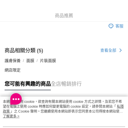
每筆HK$20.00，滿HK$100.00或以上免運費
澳門地區配送 - 確認發貨後1-4個工作天送達
運費表
商品推薦
客服
商品相關分類 (5)
查看全部
護膚保養
面膜
片裝面膜
網店限定
您可能有興趣的商品
全店暢銷排行
本網站中使用 cookie，欲查詢有關本網站使用 cookie 方式之詳情，及若您不希
熱門標籤
望在電腦上使用 cookie 時應如何變更電腦的 cookie 設定，請參閱本網站「
私隱
政策
」之 Cookie 聲明。您繼續使用本網站即表示您同意本公司得按本網站使用
條款之 Cookie 聲明使用 cookie。
了解更多 >
熱銷排行
最新商品
人氣推薦