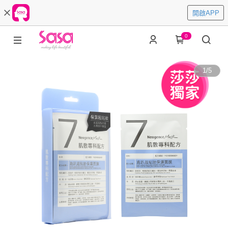
開啟APP
0
1
/
5