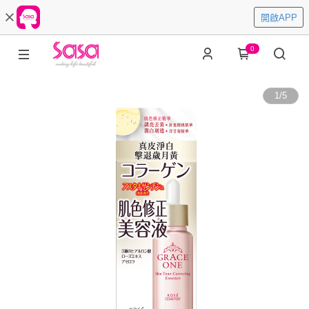
開啟APP
0
1
/
5