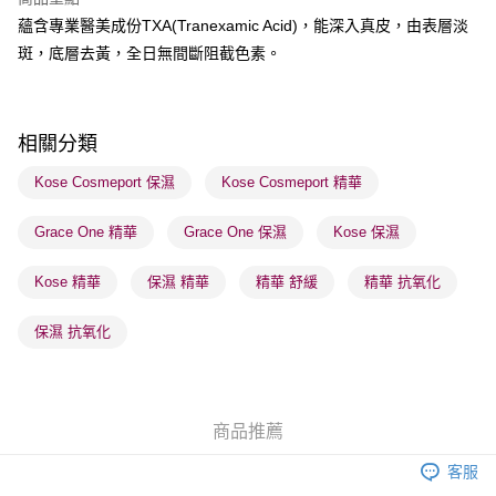
每筆HK$65.00，滿HK$300.00或以上免運費
蘊含專業醫美成份TXA(Tranexamic Acid)，能深入真皮，由表層淡
順豐站及營業點 - 確認發貨後1-3個工作天送達
斑，底層去黃，全日無間斷阻截色素。
每筆HK$65.00，滿HK$300.00或以上免運費
確認發貨後1-3 工作天送達，訂單將隨機分配至SF順豐速運或京東
相關分類
物流公司進行物流配送
每筆HK$65.00，滿HK$300.00或以上免運費
Kose Cosmeport 保濕
Kose Cosmeport 精華
(香港門市) 只顯示可選門市。確認發貨後2-5個工作天到店，3天內
Grace One 精華
Grace One 保濕
Kose 保濕
取。逾期會取消訂單，並不會安排重寄
每筆HK$20.00，滿HK$100.00或以上免運費
Kose 精華
保濕 精華
精華 舒緩
精華 抗氧化
(澳門門市) 只顯示可選門市。確認發貨後2-5個工作天到店，3天內
保濕 抗氧化
取。逾期會取消訂單，並不會安排重寄
每筆HK$20.00，滿HK$100.00或以上免運費
澳門地區配送 - 確認發貨後1-4個工作天送達
運費表
商品推薦
客服