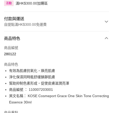
滿HK$300.00加購區
活動
付款與運送
自提點滿HK$300.00免運費
付款方式
商品特色
信用卡
商品編號
Apple Pay
280122
AlipayHK
商品特色
PayMe
有效為肌膚抗氧化，煥亮肌膚
淨化保濕同時能舒緩鎮靜肌膚
WeChat Pay
幫助抑制色素形成，促使皮膚滋潤亮澤
BoC Pay
商品編號 ： 110007203001
英文名稱： KOSE Cosmeport Grace One Skin Tone Correcting
送貨方式
Essence 30ml
順豐自助櫃 - 確認發貨後1-3個工作天送達
商品重點