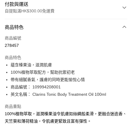
付款與運送
自提點滿HK$300.00免運費
付款方式
商品特色
信用卡
商品編號
Apple Pay
278457
AlipayHK
商品特色
PayMe
蘊含榛果油，滋潤肌膚
100%植物萃取配方，幫助抗禦初老
WeChat Pay
帶有細膩香氣，護膚的同時更能愉悅心情
BoC Pay
商品編號： 109994208001
英文名稱： Clarins Tonic Body Treatment Oil 100ml
送貨方式
商品重點
順豐自助櫃 - 確認發貨後1-3個工作天送達
100%植物萃取，滋潤榛果油令肌膚如絲綢般柔滑，更融合迷迭香、
每筆HK$65.00，滿HK$300.00或以上免運費
天竺葵和薄荷精油，令肌膚更緊致且富有彈性。
順豐站及營業點 - 確認發貨後1-3個工作天送達