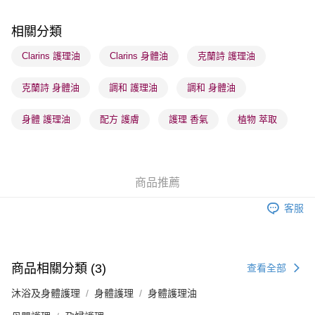
每筆HK$65.00，滿HK$300.00或以上免運費
相關分類
確認發貨後1-3 工作天送達，訂單將隨機分配至SF順豐速運或京東
物流公司進行物流配送
Clarins 護理油
Clarins 身體油
克蘭詩 護理油
每筆HK$65.00，滿HK$300.00或以上免運費
克蘭詩 身體油
調和 護理油
調和 身體油
(香港門市) 只顯示可選門市。確認發貨後2-5個工作天到店，3天內
取。逾期會取消訂單，並不會安排重寄
身體 護理油
配方 護膚
護理 香氣
植物 萃取
每筆HK$20.00，滿HK$100.00或以上免運費
(澳門門市) 只顯示可選門市。確認發貨後2-5個工作天到店，3天內
取。逾期會取消訂單，並不會安排重寄
商品推薦
每筆HK$20.00，滿HK$100.00或以上免運費
客服
澳門地區配送 - 確認發貨後1-4個工作天送達
運費表
商品相關分類 (3)
查看全部
沐浴及身體護理
身體護理
身體護理油