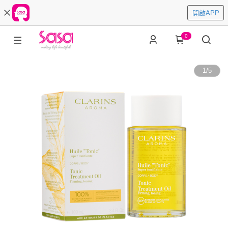
開啟APP
0
1
/
5