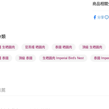
商品相關分
順豐自助櫃
飲食專區
每筆HK$6
分享
網店限定
順豐站及營
每筆HK$6
健康美肌
分類
健康美肌
確認發貨後
物流公司
棧 生晒圓肉
官燕棧 晒圓肉
泰國 晒圓肉
頂級 生晒圓肉
每筆HK$6
棧 泰國
頂級 泰國
生晒圓肉 Imperial Bird's Nest
泰國 Imperi
(香港門市
取。逾期
每筆HK$2
推薦