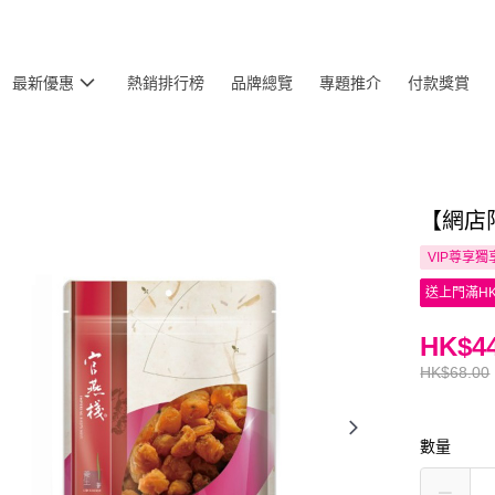
最新優惠
熱銷排行榜
品牌總覽
專題推介
付款獎賞
【網店
VIP尊享
獨
送上門滿HK
HK$44
HK$68.00
數量