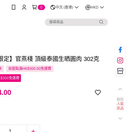
0
中文 (香港)
HKD
限定】官燕棧 頂級泰國生晒圓肉 302克
享
自提點滿HK$300.00免運費
$300免運費
.00
前往
人氣
商品