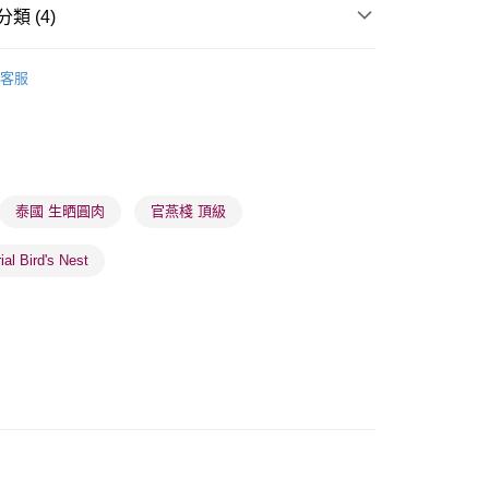
類 (4)
 - 確認發貨後1-3個工作天送達
美食專區
即食/煮食品
5.00，滿HK$300.00或以上免運費
客服
業點 - 確認發貨後1-3個工作天送達
5.00，滿HK$300.00或以上免運費
👩‍⚕️健康推薦👩‍⚕️
直降抵價
健康保健
中式保健品/藥油
1-3 工作天送達，訂單將隨機分配至SF順豐速運或京東
進行物流配送
泰國 生晒圓肉
官燕棧 頂級
5.00，滿HK$300.00或以上免運費
al Bird's Nest
) 只顯示可選門市。確認發貨後2-5個工作天到店，3天內
會取消訂單，並不會安排重寄
0.00，滿HK$100.00或以上免運費