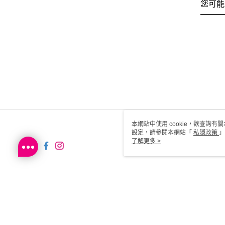
您可能
本網站中使用 cookie，欲查詢有關
設定，請參閱本網站「
私隱政策
」
用 cookie。
了解更多 >