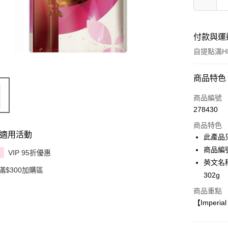
付款與運
自提點滿HK
付款方式
商品特色
信用卡
商品編號
278430
Apple Pay
商品特色
AlipayHK
適用活動
此產品
商品編號 
VIP 95折優惠
PayMe
享
英文名稱： 
滿$300加購區
WeChat P
302g
BoC Pay
商品重點
【Imperi
送貨方式