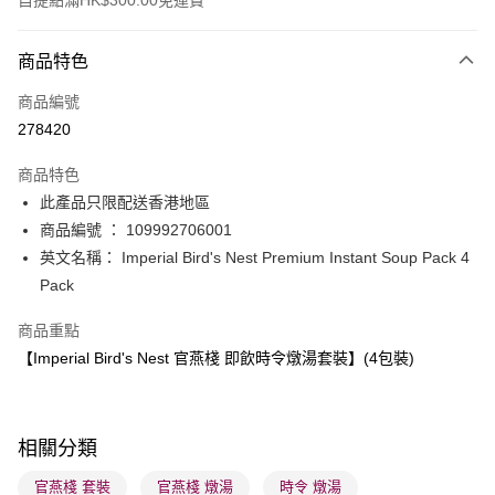
自提點滿HK$300.00免運費
付款方式
商品特色
信用卡
商品編號
Apple Pay
278420
AlipayHK
商品特色
PayMe
此產品只限配送香港地區
商品編號 ： 109992706001
WeChat Pay
英文名稱： Imperial Bird's Nest Premium Instant Soup Pack 4
BoC Pay
Pack
商品重點
送貨方式
【Imperial Bird's Nest 官燕棧 即飲時令燉湯套裝】(4包裝)
順豐自助櫃 - 確認發貨後1-3個工作天送達
每筆HK$65.00，滿HK$300.00或以上免運費
順豐站及營業點 - 確認發貨後1-3個工作天送達
相關分類
每筆HK$65.00，滿HK$300.00或以上免運費
官燕棧 套裝
官燕棧 燉湯
時令 燉湯