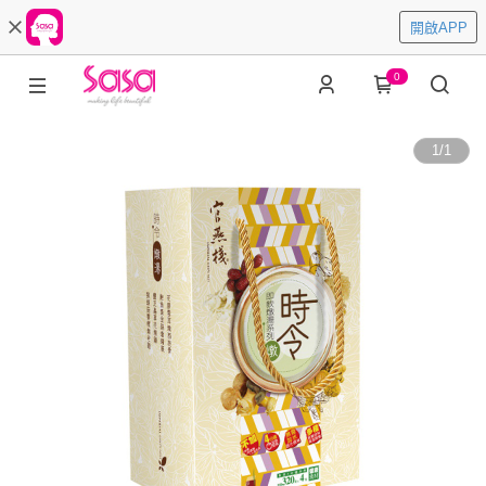
開啟APP
0
1
/
1