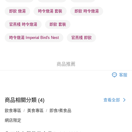
確認發貨後1-3 工作天送達，訂單將隨機分配至SF順豐速運或京東
即飲 燉湯
時令燉湯 套裝
即飲 時令燉湯
物流公司進行物流配送
每筆HK$65.00，滿HK$300.00或以上免運費
官燕棧 時令燉湯
即飲 套裝
(香港門市) 只顯示可選門市。確認發貨後2-5個工作天到店，3天內
取。逾期會取消訂單，並不會安排重寄
時令燉湯 Imperial Bird's Nest
官燕棧 即飲
每筆HK$20.00，滿HK$100.00或以上免運費
商品推薦
客服
商品相關分類 (4)
查看全部
飲食專區
美食專區
即食/煮食品
網店限定