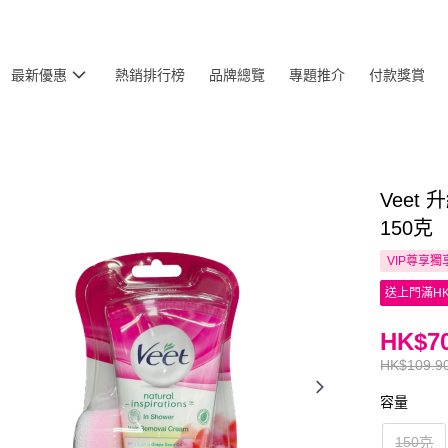
最新優惠
熱銷排行榜
品牌總覽
專題推介
付款獎賞
Veet
150克
VIP尊享
獨
送上門滿HK
HK$70
HK$109.9
容量
150克