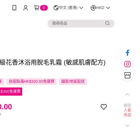
0
中文 (香港)
HKD
 升級花香沐浴用脫毛乳霜 (敏感肌膚配方)
享
自提點滿HK$300.00免運費
國家/地區配送
$300免運費
.00
前往
人氣
0
商品