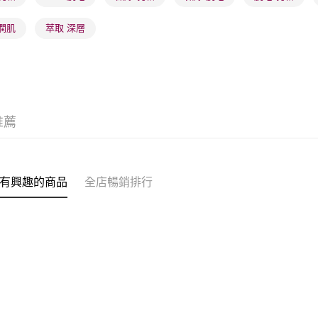
取。逾期
每筆HK$2
潤肌
萃取 深層
澳門地區配
推薦
有興趣的商品
全店暢銷排行