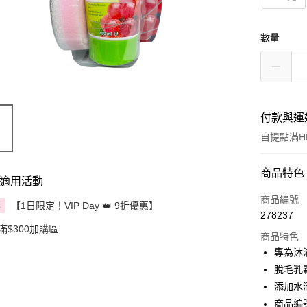
數量
付款與運
自提點滿HK
付款方式
商品特色
適用活動
信用卡
商品編號
【1日限定！VIP Day 👑 9折優惠】
享
278237
Apple Pay
滿$300加購區
商品特色
AlipayHK
專為沐
脫毛乳
PayMe
添加水
WeChat P
商品編號 