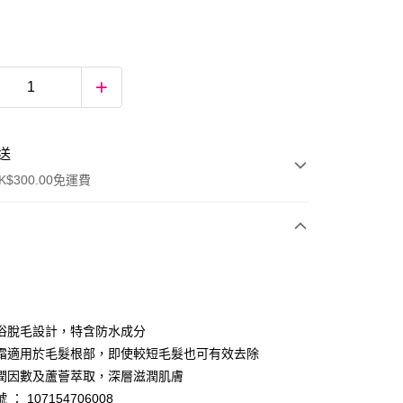
送
$300.00免運費
浴脫毛設計，特含防水成分
霜適用於毛髮根部，即使較短毛髮也可有效去除
潤因數及蘆薈萃取，深層滋潤肌膚
ay
： 107154706008