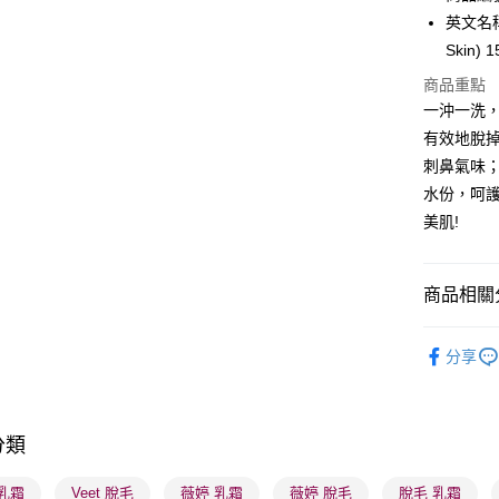
英文名稱： 
BoC Pay
Skin) 
商品重點
送貨方式
一沖一洗
有效地脫掉
順豐自助櫃
刺鼻氣味
每筆HK$6
水份，呵護
順豐站及營
美肌!
每筆HK$6
確認發貨後
商品相關分
物流公司
沐浴及身
每筆HK$6
分享
(香港門市
取。逾期
每筆HK$2
分類
(澳門門市
 乳霜
Veet 脫毛
薇婷 乳霜
薇婷 脫毛
脫毛 乳霜