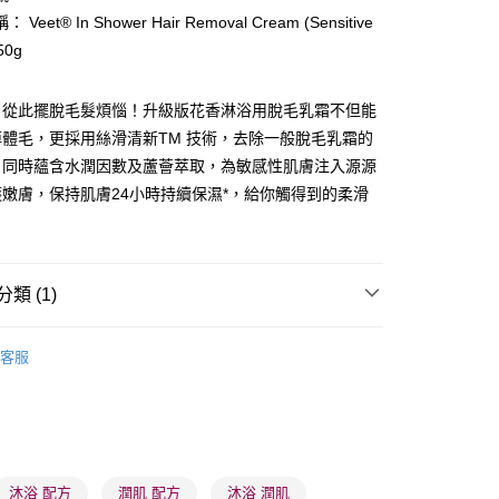
Veet® In Shower Hair Removal Cream (Sensitive
150g
，從此擺脫毛髮煩惱！升級版花香淋浴用脫毛乳霜不但能
體毛，更採用絲滑清新TM 技術，去除一般脫毛乳霜的
 - 確認發貨後1-3個工作天送達
；同時蘊含水潤因數及蘆薈萃取，為敏感性肌膚注入源源
5.00，滿HK$300.00或以上免運費
嫩膚，保持肌膚24小時持續保濕*，給你觸得到的柔滑
業點 - 確認發貨後1-3個工作天送達
5.00，滿HK$300.00或以上免運費
1-3 工作天送達，訂單將隨機分配至SF順豐速運或京東
類 (1)
進行物流配送
體護理
身體護理
脫毛用品
5.00，滿HK$300.00或以上免運費
客服
) 只顯示可選門市。確認發貨後2-5個工作天到店，3天內
會取消訂單，並不會安排重寄
0.00，滿HK$100.00或以上免運費
) 只顯示可選門市。確認發貨後2-5個工作天到店，3天內
沐浴 配方
潤肌 配方
沐浴 潤肌