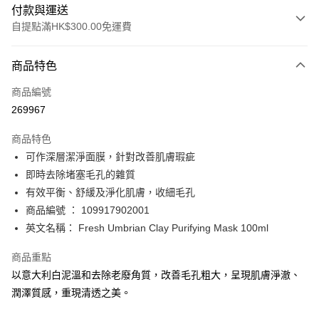
付款與運送
自提點滿HK$300.00免運費
付款方式
商品特色
信用卡
商品編號
Apple Pay
269967
AlipayHK
商品特色
PayMe
可作深層潔淨面膜，針對改善肌膚瑕疵
即時去除堵塞毛孔的雜質
WeChat Pay
有效平衡、舒緩及淨化肌膚，收細毛孔
BoC Pay
商品編號 ： 109917902001
英文名稱： Fresh Umbrian Clay Purifying Mask 100ml
送貨方式
商品重點
順豐自助櫃 - 確認發貨後1-3個工作天送達
以意大利白泥溫和去除老廢角質，改善毛孔粗大，呈現肌膚淨澈、
每筆HK$65.00，滿HK$300.00或以上免運費
潤澤質感，重現清透之美。
順豐站及營業點 - 確認發貨後1-3個工作天送達