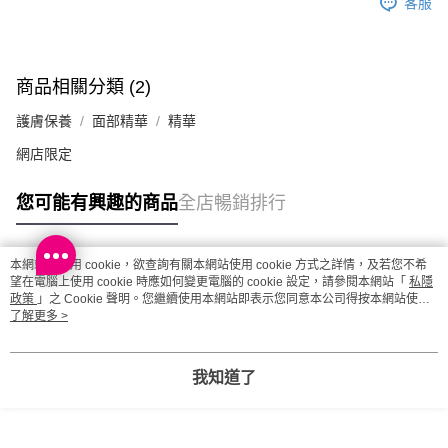
客服
商品相關分類 (2)
護膚保養
面部精華
精華
網店限定
您可能有興趣的商品
全店暢銷排行
本網站中使用 cookie，欲查詢有關本網站使用 cookie 方式之詳情，及若您不希
熱門標籤
望在電腦上使用 cookie 時應如何變更電腦的 cookie 設定，請參閱本網站「
私隱
政策
」之 Cookie 聲明。您繼續使用本網站即表示您同意本公司得按本網站使用
條款之 Cookie 聲明使用 cookie。
了解更多 >
熱銷排行
最新商品
人氣推薦
我知道了