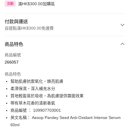
滿HK$300.00加購區
活動
付款與運送
自提點滿HK$300.00免運費
付款方式
商品特色
信用卡
商品編號
Apple Pay
266057
AlipayHK
商品特色
PayMe
幫助肌膚抗禦氧化，煥亮肌膚
柔滑保濕，深入補充水分
WeChat Pay
質地輕盈易於吸收，為肌膚提供霧面效果
BoC Pay
帶有草木花香的清新香氣
商品編號 ： 109907703001
送貨方式
英文名稱： Aesop Parsley Seed Anti-Oxidant Intense Serum
60ml
順豐自助櫃 - 確認發貨後1-3個工作天送達