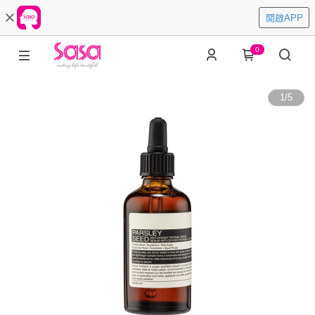
開啟APP
0
1
/
5