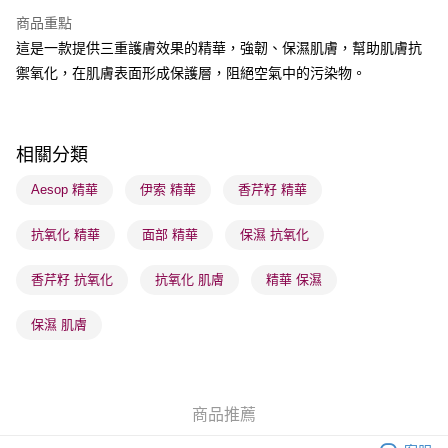
每筆HK$65.00，滿HK$300.00或以上免運費
商品重點
順豐站及營業點 - 確認發貨後1-3個工作天送達
這是一款提供三重護膚效果的精華，強韌、保濕肌膚，幫助肌膚抗
禦氧化，在肌膚表面形成保護層，阻絕空氣中的污染物。
每筆HK$65.00，滿HK$300.00或以上免運費
確認發貨後1-3 工作天送達，訂單將隨機分配至SF順豐速運或京東
物流公司進行物流配送
相關分類
每筆HK$65.00，滿HK$300.00或以上免運費
Aesop 精華
伊索 精華
香芹籽 精華
(香港門市) 只顯示可選門市。確認發貨後2-5個工作天到店，3天內
取。逾期會取消訂單，並不會安排重寄
抗氧化 精華
面部 精華
保濕 抗氧化
每筆HK$20.00，滿HK$100.00或以上免運費
香芹籽 抗氧化
抗氧化 肌膚
精華 保濕
(澳門門市) 只顯示可選門市。確認發貨後2-5個工作天到店，3天內
取。逾期會取消訂單，並不會安排重寄
保濕 肌膚
每筆HK$20.00，滿HK$100.00或以上免運費
澳門地區配送 - 確認發貨後1-4個工作天送達
運費表
商品推薦