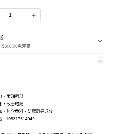
送
$300.00免運費
分，柔潤唇部
化，改善暗紋
和，無含香料、防腐劑等成分
ay
: 108317514049