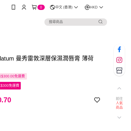
0
中文 (香港)
HKD
holatum 曼秀雷敦深層保濕潤唇膏 薄荷
$300.00免運費
$300免運費
.70
前往
人氣
商品