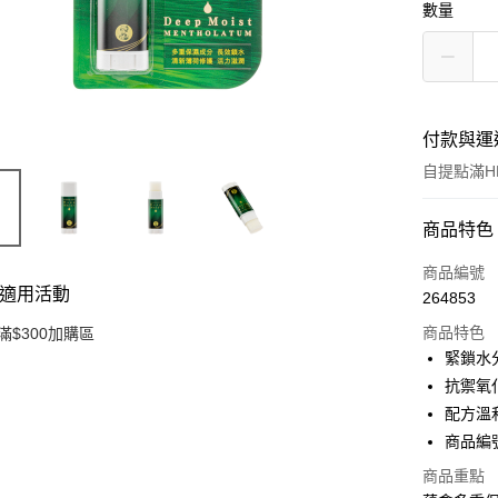
數量
付款與運
自提點滿HK
付款方式
商品特色
信用卡
商品編號
適用活動
264853
Apple Pay
商品特色
滿$300加購區
AlipayHK
緊鎖水
抗禦氧
PayMe
配方溫
WeChat P
商品編號 
BoC Pay
商品重點