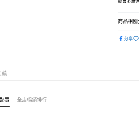
蘊含多重
送貨方式
商品相關分
順豐自助櫃
護膚保養
每筆HK$6
分享
潮流彩妝
順豐站及營
每筆HK$6
確認發貨後
物流公司
推薦
每筆HK$6
(香港門市
熱賣
全店暢銷排行
取。逾期
每筆HK$2