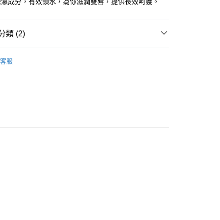
保濕成分，有效鎖水，為你滋潤雙唇，提供長效呵護。
類 (2)
 - 確認發貨後1-3個工作天送達
唇部護理
潤唇膏/護理
5.00，滿HK$300.00或以上免運費
客服
唇部用品
潤唇膏
業點 - 確認發貨後1-3個工作天送達
5.00，滿HK$300.00或以上免運費
1-3 工作天送達，訂單將隨機分配至SF順豐速運或京東
進行物流配送
5.00，滿HK$300.00或以上免運費
) 只顯示可選門市。確認發貨後2-5個工作天到店，3天內
會取消訂單，並不會安排重寄
0.00，滿HK$100.00或以上免運費