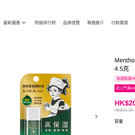
最新優惠
熱銷排行榜
品牌總覽
專題推介
付款獎賞
Ment
4.5克
自提點滿HK
送上門滿HK
HK$20
HK$41.30
容量