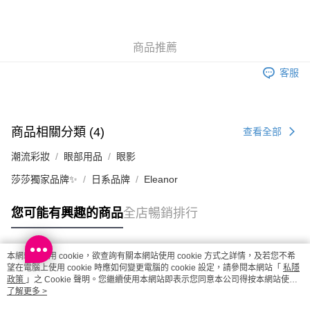
取。逾期會取消訂單，並不會安排重寄
每筆HK$20.00，滿HK$100.00或以上免運費
商品推薦
澳門地區配送 - 確認發貨後1-4個工作天送達
運費表
客服
商品相關分類 (4)
查看全部
潮流彩妝
眼部用品
眼影
莎莎獨家品牌✨
日系品牌
Eleanor
您可能有興趣的商品
全店暢銷排行
本網站中使用 cookie，欲查詢有關本網站使用 cookie 方式之詳情，及若您不希
熱門標籤
望在電腦上使用 cookie 時應如何變更電腦的 cookie 設定，請參閱本網站「
私隱
政策
」之 Cookie 聲明。您繼續使用本網站即表示您同意本公司得按本網站使用
條款之 Cookie 聲明使用 cookie。
了解更多 >
熱銷排行
最新商品
人氣推薦