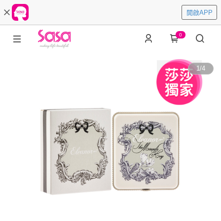
開啟APP
0
1
/
4