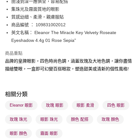
由淺到深一應俱全，容易配搭
WeChat Pay
集珠光及霧面質地的眼影
BoC Pay
質感幼細、柔滑，親膚服貼
商品編號 ： 109831002012
送貨方式
英文名稱： Eleanor The Miracle Key Velvety Roseate
Eyeshadow 4.4g 01 Rose Sepia"
順豐自助櫃 - 確認發貨後1-3個工作天送達
每筆HK$65.00，滿HK$300.00或以上免運費
商品重點
順豐站及營業點 - 確認發貨後1-3個工作天送達
品牌的皇牌眼影，四色時尚色調，涵蓋玫瑰及大地色調，讓你盡情
描繪雙眼，一盒即可幻變百搭眼妝，塑造甜美或清新的個性風格!
每筆HK$65.00，滿HK$300.00或以上免運費
確認發貨後1-3 工作天送達，訂單將隨機分配至SF順豐速運或京東
物流公司進行物流配送
相關分類
每筆HK$65.00，滿HK$300.00或以上免運費
Eleanor 眼影
玫瑰 眼影
眼影 柔滑
四色 眼影
(香港門市) 只顯示可選門市。確認發貨後2-5個工作天到店，3天內
取。逾期會取消訂單，並不會安排重寄
玫瑰 珠光
眼影 珠光
顏色 配搭
玫瑰 顏色
每筆HK$20.00，滿HK$100.00或以上免運費
眼影 顏色
霧面 眼影
(澳門門市) 只顯示可選門市。確認發貨後2-5個工作天到店，3天內