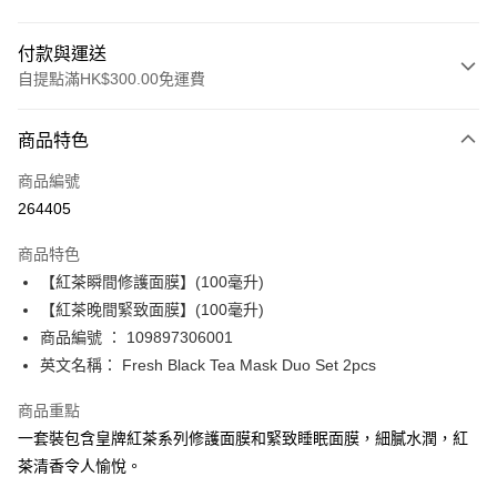
付款與運送
自提點滿HK$300.00免運費
付款方式
商品特色
信用卡
商品編號
Apple Pay
264405
AlipayHK
商品特色
PayMe
【紅茶瞬間修護面膜】(100毫升)
【紅茶晚間緊致面膜】(100毫升)
WeChat Pay
商品編號 ： 109897306001
BoC Pay
英文名稱： Fresh Black Tea Mask Duo Set 2pcs
商品重點
送貨方式
一套裝包含皇牌紅茶系列修護面膜和緊致睡眠面膜，細膩水潤，紅
順豐自助櫃 - 確認發貨後1-3個工作天送達
茶清香令人愉悅。
每筆HK$65.00，滿HK$300.00或以上免運費