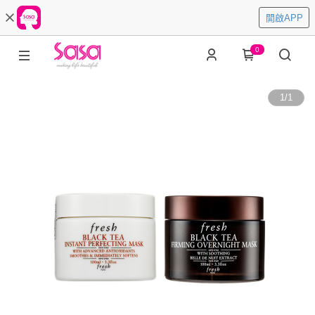
開啟APP
0
1
/
1