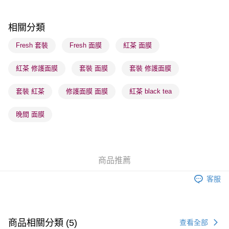
順豐站及營業點 - 確認發貨後1-3個工作天送達
每筆HK$65.00，滿HK$300.00或以上免運費
相關分類
確認發貨後1-3 工作天送達，訂單將隨機分配至SF順豐速運或京東
Fresh 套裝
Fresh 面膜
紅茶 面膜
物流公司進行物流配送
紅茶 修護面膜
套裝 面膜
套裝 修護面膜
每筆HK$65.00，滿HK$300.00或以上免運費
(香港門市) 只顯示可選門市。確認發貨後2-5個工作天到店，3天內
套裝 紅茶
修護面膜 面膜
紅茶 black tea
取。逾期會取消訂單，並不會安排重寄
晚間 面膜
每筆HK$20.00，滿HK$100.00或以上免運費
(澳門門市) 只顯示可選門市。確認發貨後2-5個工作天到店，3天內
取。逾期會取消訂單，並不會安排重寄
商品推薦
每筆HK$20.00，滿HK$100.00或以上免運費
客服
澳門地區配送 - 確認發貨後1-4個工作天送達
運費表
商品相關分類 (5)
查看全部