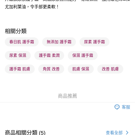
順豐站及營業點 - 確認發貨後1-3個工作天送達
尤加利葉油，令手部更柔軟！
每筆HK$65.00，滿HK$300.00或以上免運費
確認發貨後1-3 工作天送達，訂單將隨機分配至SF順豐速運或京東
相關分類
物流公司進行物流配送
每筆HK$65.00，滿HK$300.00或以上免運費
春日肌 護手霜
無添加 護手霜
尿素 護手霜
(香港門市) 只顯示可選門市。確認發貨後2-5個工作天到店，3天內
尿素 保濕
護手霜 柔潤
保濕 護手霜
取。逾期會取消訂單，並不會安排重寄
每筆HK$20.00，滿HK$100.00或以上免運費
護手霜 肌膚
角質 改善
肌膚 保濕
改善 肌膚
(澳門門市) 只顯示可選門市。確認發貨後2-5個工作天到店，3天內
取。逾期會取消訂單，並不會安排重寄
每筆HK$20.00，滿HK$100.00或以上免運費
商品推薦
澳門地區配送 - 確認發貨後1-4個工作天送達
運費表
客服
商品相關分類 (5)
查看全部