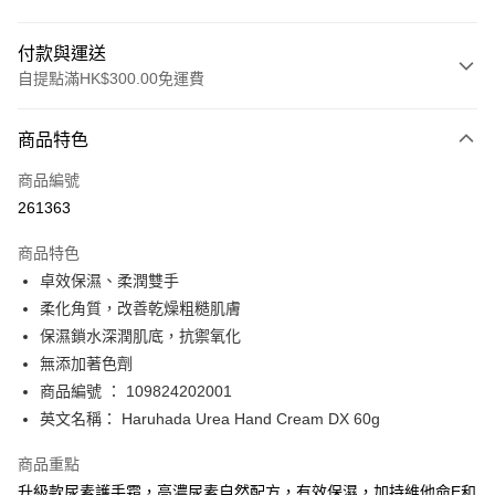
付款與運送
自提點滿HK$300.00免運費
付款方式
商品特色
信用卡
商品編號
Apple Pay
261363
AlipayHK
商品特色
PayMe
卓效保濕、柔潤雙手
柔化角質，改善乾燥粗糙肌膚
WeChat Pay
保濕鎖水深潤肌底，抗禦氧化
BoC Pay
無添加著色劑
商品編號 ： 109824202001
送貨方式
英文名稱： Haruhada Urea Hand Cream DX 60g
順豐自助櫃 - 確認發貨後1-3個工作天送達
商品重點
每筆HK$65.00，滿HK$300.00或以上免運費
升級款尿素護手霜，高濃尿素自然配方，有效保濕，加持維他命E和