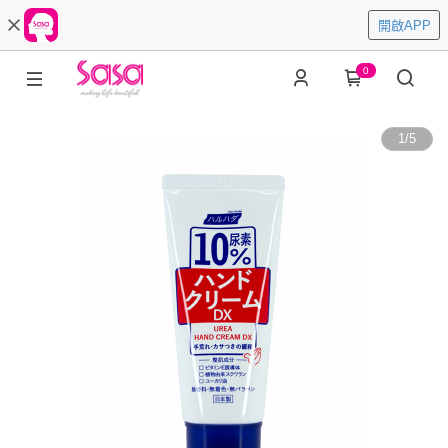
開啟APP
0
1
/
5