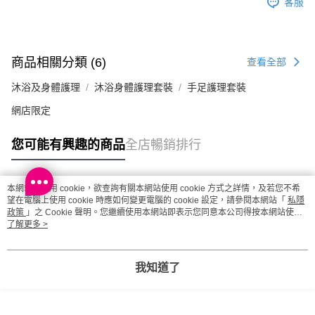
客服
商品相關分類 (6)
查看全部
沐浴及身體護理
沐浴身體護理套裝
手足護理套裝
網店限定
您可能有興趣的商品
全店暢銷排行
本網站中使用 cookie，欲查詢有關本網站使用 cookie 方式之詳情，及若您不希
熱門標籤
望在電腦上使用 cookie 時應如何變更電腦的 cookie 設定，請參閱本網站「
私隱
政策
」之 Cookie 聲明。您繼續使用本網站即表示您同意本公司得按本網站使用
條款之 Cookie 聲明使用 cookie。
了解更多 >
熱銷排行
最新商品
人氣推薦
我知道了