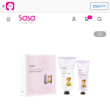
開啟APP
0
1
/
5