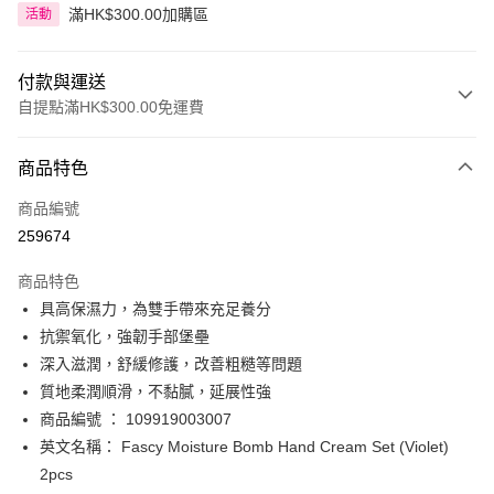
滿HK$300.00加購區
活動
付款與運送
自提點滿HK$300.00免運費
付款方式
商品特色
信用卡
商品編號
Apple Pay
259674
AlipayHK
商品特色
PayMe
具高保濕力，為雙手帶來充足養分
抗禦氧化，強韌手部堡壘
WeChat Pay
深入滋潤，舒緩修護，改善粗糙等問題
BoC Pay
質地柔潤順滑，不黏膩，延展性強
商品編號 ： 109919003007
送貨方式
英文名稱： Fascy Moisture Bomb Hand Cream Set (Violet)
2pcs
順豐自助櫃 - 確認發貨後1-3個工作天送達