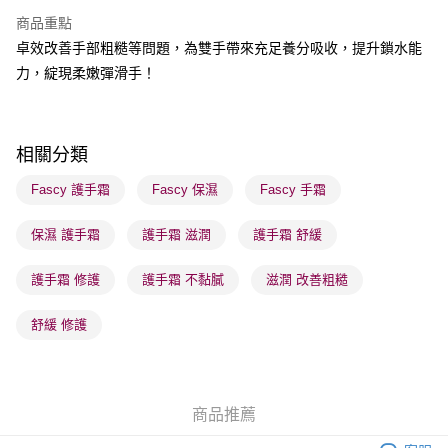
每筆HK$65.00，滿HK$300.00或以上免運費
商品重點
順豐站及營業點 - 確認發貨後1-3個工作天送達
卓效改善手部粗糙等問題，為雙手帶來充足養分吸收，提升鎖水能
力，綻現柔嫩彈滑手！
每筆HK$65.00，滿HK$300.00或以上免運費
確認發貨後1-3 工作天送達，訂單將隨機分配至SF順豐速運或京東
物流公司進行物流配送
相關分類
每筆HK$65.00，滿HK$300.00或以上免運費
Fascy 護手霜
Fascy 保濕
Fascy 手霜
(香港門市) 只顯示可選門市。確認發貨後2-5個工作天到店，3天內
取。逾期會取消訂單，並不會安排重寄
保濕 護手霜
護手霜 滋潤
護手霜 舒緩
每筆HK$20.00，滿HK$100.00或以上免運費
護手霜 修護
護手霜 不黏膩
滋潤 改善粗糙
(澳門門市) 只顯示可選門市。確認發貨後2-5個工作天到店，3天內
取。逾期會取消訂單，並不會安排重寄
舒緩 修護
每筆HK$20.00，滿HK$100.00或以上免運費
澳門地區配送 - 確認發貨後1-4個工作天送達
運費表
商品推薦