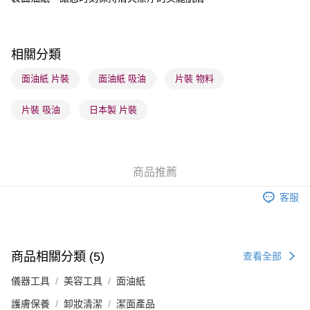
順豐站及營業點 - 確認發貨後1-3個工作天送達
每筆HK$65.00，滿HK$300.00或以上免運費
相關分類
確認發貨後1-3 工作天送達，訂單將隨機分配至SF順豐速運或京東
物流公司進行物流配送
面油紙 片裝
面油紙 吸油
片裝 物料
每筆HK$65.00，滿HK$300.00或以上免運費
片裝 吸油
日本製 片裝
(香港門市) 只顯示可選門市。確認發貨後2-5個工作天到店，3天內
取。逾期會取消訂單，並不會安排重寄
每筆HK$20.00，滿HK$100.00或以上免運費
商品推薦
(澳門門市) 只顯示可選門市。確認發貨後2-5個工作天到店，3天內
客服
取。逾期會取消訂單，並不會安排重寄
每筆HK$20.00，滿HK$100.00或以上免運費
澳門地區配送 - 確認發貨後1-4個工作天送達
運費表
商品相關分類 (5)
查看全部
儀器工具
美容工具
面油紙
護膚保養
卸妝清潔
潔面產品