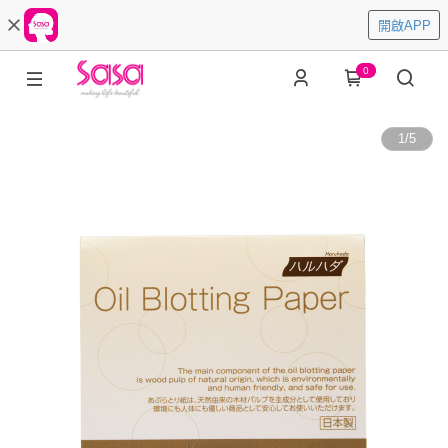
開啟APP
0
1
/
5