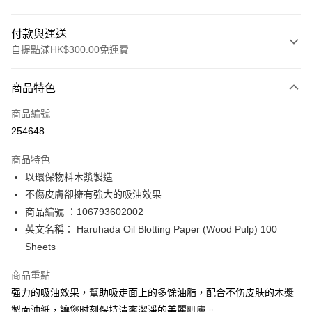
付款與運送
自提點滿HK$300.00免運費
付款方式
商品特色
信用卡
商品編號
Apple Pay
254648
AlipayHK
商品特色
PayMe
以環保物料木漿製造
不傷皮膚卻擁有強大的吸油效果
WeChat Pay
商品編號 ：106793602002
BoC Pay
英文名稱： Haruhada Oil Blotting Paper (Wood Pulp) 100
Sheets
送貨方式
商品重點
順豐自助櫃 - 確認發貨後1-3個工作天送達
强力的吸油效果，幫助吸走面上的多馀油脂，配合不伤皮肤的木漿
每筆HK$65.00，滿HK$300.00或以上免運費
製面油紙，讓您时刻保持清爽潔淨的美麗肌膚。