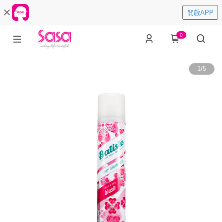
開啟APP
0
1
/
5