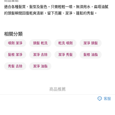
商品重點
送貨方式
適合各種髮質、髮型及髮色。只需輕輕一噴，無須用水，扁塌油膩
順豐自助櫃 - 確認發貨後1-3個工作天送達
的頭髮瞬間回復乾爽清新，留下亮麗、潔淨、蓬鬆的秀髮。
每筆HK$65.00，滿HK$300.00或以上免運費
順豐站及營業點 - 確認發貨後1-3個工作天送達
每筆HK$65.00，滿HK$300.00或以上免運費
相關分類
確認發貨後1-3 工作天送達，訂單將隨機分配至SF順豐速運或京東
噴劑 潔淨
頭髮 乾洗
乾洗 噴劑
潔淨 頭髮
物流公司進行物流配送
髮根 潔淨
潔淨 去除
潔淨 秀髮
髮根 油脂
每筆HK$65.00，滿HK$300.00或以上免運費
(香港門市) 只顯示可選門市。確認發貨後2-5個工作天到店，3天內
秀髮 去除
潔淨 油脂
取。逾期會取消訂單，並不會安排重寄
每筆HK$20.00，滿HK$100.00或以上免運費
商品推薦
客服