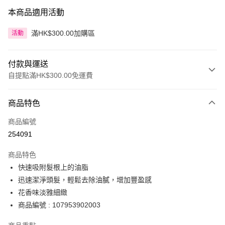
本商品適用活動
滿HK$300.00加購區
活動
付款與運送
自提點滿HK$300.00免運費
付款方式
商品特色
信用卡
商品編號
Apple Pay
254091
AlipayHK
商品特色
PayMe
快速吸附髮根上的油脂
迅速潔淨頭髮，輕鬆去除油膩，增加豐盈感
WeChat Pay
花香味淡雅細緻
BoC Pay
商品編號 : 107953902003