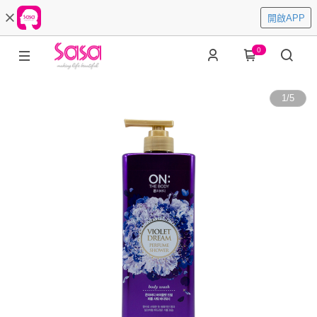
開啟APP
0
1
/
5