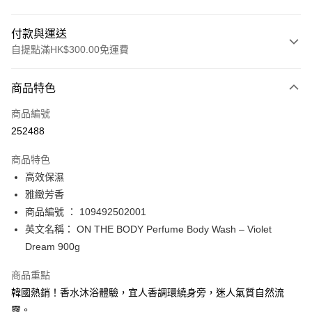
付款與運送
自提點滿HK$300.00免運費
付款方式
商品特色
信用卡
商品編號
Apple Pay
252488
AlipayHK
商品特色
PayMe
高效保濕
雅緻芳香
WeChat Pay
商品編號 ： 109492502001
BoC Pay
英文名稱： ON THE BODY Perfume Body Wash – Violet
Dream 900g
送貨方式
商品重點
順豐自助櫃 - 確認發貨後1-3個工作天送達
韓國熱銷！香水沐浴體驗，宜人香調環繞身旁，迷人氣質自然流
每筆HK$65.00，滿HK$300.00或以上免運費
露。