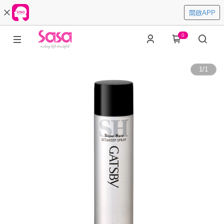
開啟APP
0
1
/
1