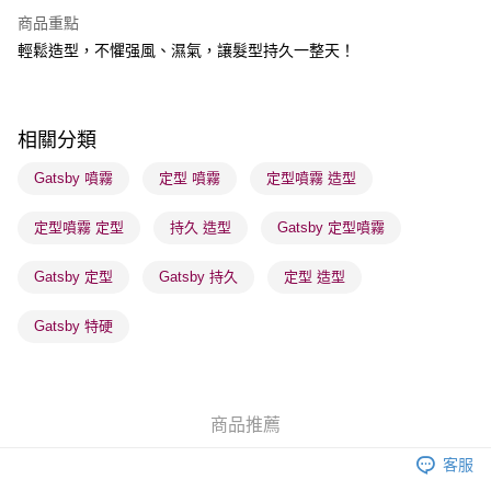
商品重點
送貨方式
輕鬆造型，不懼强風、濕氣，讓髮型持久一整天！
順豐自助櫃 - 確認發貨後1-3個工作天送達
每筆HK$65.00，滿HK$300.00或以上免運費
順豐站及營業點 - 確認發貨後1-3個工作天送達
相關分類
每筆HK$65.00，滿HK$300.00或以上免運費
Gatsby 噴霧
定型 噴霧
定型噴霧 造型
確認發貨後1-3 工作天送達，訂單將隨機分配至SF順豐速運或京東
定型噴霧 定型
持久 造型
Gatsby 定型噴霧
物流公司進行物流配送
每筆HK$65.00，滿HK$300.00或以上免運費
Gatsby 定型
Gatsby 持久
定型 造型
(香港門市) 只顯示可選門市。確認發貨後2-5個工作天到店，3天內
取。逾期會取消訂單，並不會安排重寄
Gatsby 特硬
每筆HK$20.00，滿HK$100.00或以上免運費
商品推薦
客服