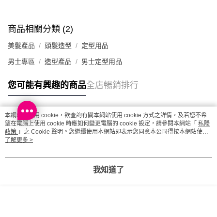
商品相關分類 (2)
美髮產品
頭髮造型
定型用品
男士專區
造型產品
男士定型用品
您可能有興趣的商品
全店暢銷排行
本網站中使用 cookie，欲查詢有關本網站使用 cookie 方式之詳情，及若您不希
熱門標籤
望在電腦上使用 cookie 時應如何變更電腦的 cookie 設定，請參閱本網站「
私隱
政策
」之 Cookie 聲明。您繼續使用本網站即表示您同意本公司得按本網站使用
條款之 Cookie 聲明使用 cookie。
了解更多 >
熱銷排行
最新商品
人氣推薦
我知道了