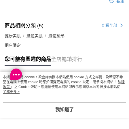
客服
商品相關分類 (5)
查看全部
健康美肌
纖體美肌
纖體塑形
網店限定
您可能有興趣的商品
全店暢銷排行
本網站中使用 cookie，欲查詢有關本網站使用 cookie 方式之詳情，及若您不希
熱門標籤
望在電腦上使用 cookie 時應如何變更電腦的 cookie 設定，請參閱本網站「
私隱
政策
」之 Cookie 聲明。您繼續使用本網站即表示您同意本公司得按本網站使用
條款之 Cookie 聲明使用 cookie。
了解更多 >
熱銷排行
最新商品
人氣推薦
我知道了