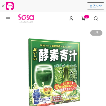
開啟APP
0
1
/
5