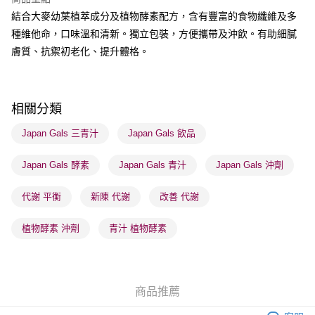
每筆HK$65.00，滿HK$300.00或以上免運費
結合大麥幼葉植萃成分及植物酵素配方，含有豐富的食物纖維及多
順豐站及營業點 - 確認發貨後1-3個工作天送達
種維他命，口味溫和清新。獨立包裝，方便攜帶及沖飲。有助細膩
膚質、抗禦初老化、提升體格。
每筆HK$65.00，滿HK$300.00或以上免運費
確認發貨後1-3 工作天送達，訂單將隨機分配至SF順豐速運或京東
物流公司進行物流配送
相關分類
每筆HK$65.00，滿HK$300.00或以上免運費
Japan Gals 三青汁
Japan Gals 飲品
(香港門市) 只顯示可選門市。確認發貨後2-5個工作天到店，3天內
取。逾期會取消訂單，並不會安排重寄
Japan Gals 酵素
Japan Gals 青汁
Japan Gals 沖劑
每筆HK$20.00，滿HK$100.00或以上免運費
代謝 平衡
新陳 代謝
改善 代謝
植物酵素 沖劑
青汁 植物酵素
商品推薦