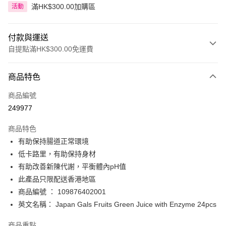
滿HK$300.00加購區
活動
付款與運送
自提點滿HK$300.00免運費
付款方式
商品特色
信用卡
商品編號
Apple Pay
249977
AlipayHK
商品特色
PayMe
有助保持腸道正常環境
低卡路里，有助保持身材
WeChat Pay
有助改善新陳代謝，平衡體內pH值
BoC Pay
此產品只限配送香港地區
商品編號 ： 109876402001
送貨方式
英文名稱： Japan Gals Fruits Green Juice with Enzyme 24pcs
順豐自助櫃 - 確認發貨後1-3個工作天送達
商品重點