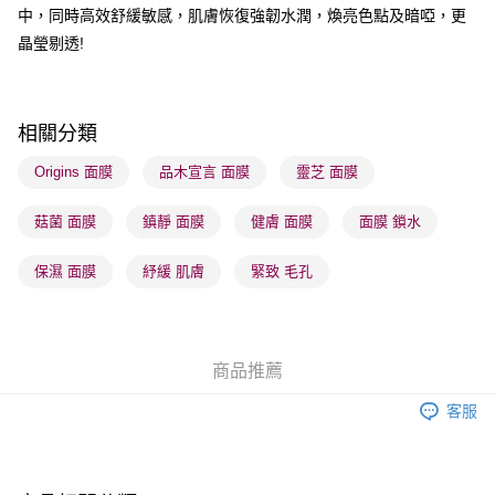
順豐站及營業點 - 確認發貨後1-3個工作天送達
中，同時高效舒緩敏感，肌膚恢復強韌水潤，煥亮色點及暗啞，更
晶瑩剔透!
每筆HK$65.00，滿HK$300.00或以上免運費
確認發貨後1-3 工作天送達，訂單將隨機分配至SF順豐速運或京東
物流公司進行物流配送
相關分類
每筆HK$65.00，滿HK$300.00或以上免運費
Origins 面膜
品木宣言 面膜
靈芝 面膜
(香港門市) 只顯示可選門市。確認發貨後2-5個工作天到店，3天內
取。逾期會取消訂單，並不會安排重寄
菇菌 面膜
鎮靜 面膜
健膚 面膜
面膜 鎖水
每筆HK$20.00，滿HK$100.00或以上免運費
保濕 面膜
紓緩 肌膚
緊致 毛孔
(澳門門市) 只顯示可選門市。確認發貨後2-5個工作天到店，3天內
取。逾期會取消訂單，並不會安排重寄
每筆HK$20.00，滿HK$100.00或以上免運費
商品推薦
澳門地區配送 - 確認發貨後1-4個工作天送達
運費表
客服