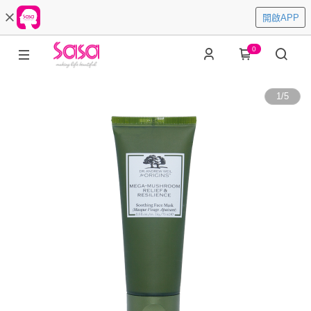
開啟APP
0
1
/
5