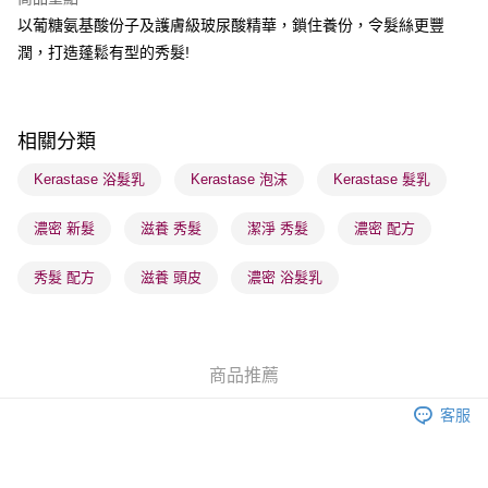
每筆HK$65.00，滿HK$300.00或以上免運費
以葡糖氨基酸份子及護膚級玻尿酸精華，鎖住養份，令髮絲更豐
順豐站及營業點 - 確認發貨後1-3個工作天送達
潤，打造蓬鬆有型的秀髮!
每筆HK$65.00，滿HK$300.00或以上免運費
確認發貨後1-3 工作天送達，訂單將隨機分配至SF順豐速運或京東
相關分類
物流公司進行物流配送
每筆HK$65.00，滿HK$300.00或以上免運費
Kerastase 浴髮乳
Kerastase 泡沫
Kerastase 髮乳
(香港門市) 只顯示可選門市。確認發貨後2-5個工作天到店，3天內
濃密 新髮
滋養 秀髮
潔淨 秀髮
濃密 配方
取。逾期會取消訂單，並不會安排重寄
每筆HK$20.00，滿HK$100.00或以上免運費
秀髮 配方
滋養 頭皮
濃密 浴髮乳
(澳門門市) 只顯示可選門市。確認發貨後2-5個工作天到店，3天內
取。逾期會取消訂單，並不會安排重寄
每筆HK$20.00，滿HK$100.00或以上免運費
商品推薦
澳門地區配送 - 確認發貨後1-4個工作天送達
運費表
客服