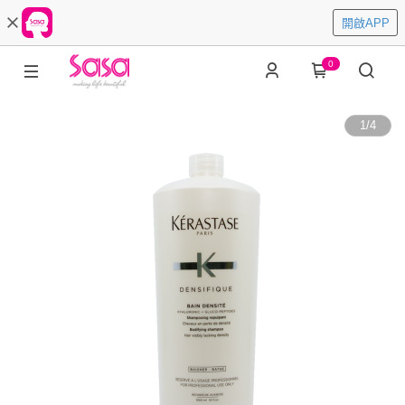
開啟APP
0
1
/
4