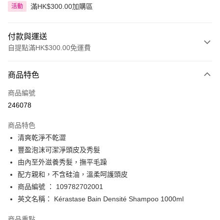
滿HK$300.00加購區
活動
付款與運送
自提點滿HK$300.00免運費
付款方式
商品特色
信用卡
商品編號
Apple Pay
246078
AlipayHK
商品特色
PayMe
清爽乾淨不乾澀
豐盈泡沫可潔淨頭皮及秀髮
WeChat Pay
由內至外滋養秀髮，撫平毛躁
BoC Pay
配方親和，不含硅油，溫柔呵護頭皮
商品編號 ： 109782702001
送貨方式
英文名稱： Kérastase Bain Densité Shampoo 1000ml
順豐自助櫃 - 確認發貨後1-3個工作天送達
商品重點