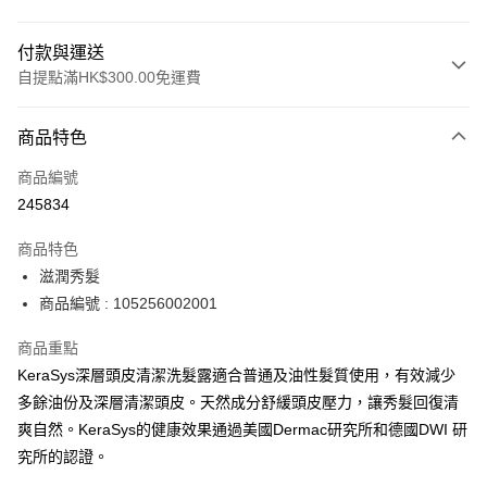
付款與運送
自提點滿HK$300.00免運費
付款方式
商品特色
信用卡
商品編號
Apple Pay
245834
AlipayHK
商品特色
PayMe
滋潤秀髮
商品編號 : 105256002001
WeChat Pay
商品重點
BoC Pay
KeraSys深層頭皮清潔洗髮露適合普通及油性髮質使用，有效減少
多餘油份及深層清潔頭皮。天然成分舒緩頭皮壓力，讓秀髮回復清
送貨方式
爽自然。KeraSys的健康效果通過美國Dermac研究所和德國DWI 研
順豐自助櫃 - 確認發貨後1-3個工作天送達
究所的認證。
每筆HK$65.00，滿HK$300.00或以上免運費