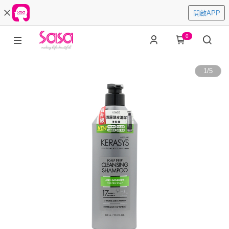
開啟APP
0
1
/
5