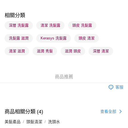
順豐站及營業點 - 確認發貨後1-3個工作天送達
每筆HK$65.00，滿HK$300.00或以上免運費
相關分類
確認發貨後1-3 工作天送達，訂單將隨機分配至SF順豐速運或京東
深層 洗髮露
清潔 洗髮露
頭皮 洗髮露
物流公司進行物流配送
洗髮露 滋潤
Kerasys 洗髮露
頭皮 清潔
每筆HK$65.00，滿HK$300.00或以上免運費
(香港門市) 只顯示可選門市。確認發貨後2-5個工作天到店，3天內
清潔 滋潤
滋潤 秀髮
滋潤 頭皮
深層 清潔
取。逾期會取消訂單，並不會安排重寄
每筆HK$20.00，滿HK$100.00或以上免運費
(澳門門市) 只顯示可選門市。確認發貨後2-5個工作天到店，3天內
商品推薦
取。逾期會取消訂單，並不會安排重寄
客服
每筆HK$20.00，滿HK$100.00或以上免運費
澳門地區配送 - 確認發貨後1-4個工作天送達
運費表
商品相關分類 (4)
查看全部
美髮產品
頭髮清潔
洗頭水