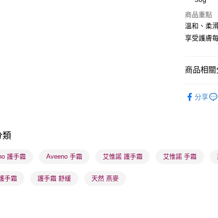
商品重點
送貨方式
溫和、柔
享受護膚每
順豐自助櫃
每筆HK$6
商品相關分
順豐站及營
每筆HK$6
沐浴及身
分享
確認發貨後
個人護理
物流公司
本月人氣
每筆HK$6
分類
(香港門市
eno 護手霜
Aveeno 手霜
艾惟諾 護手霜
艾惟諾 手霜
取。逾期
每筆HK$2
 護手霜
護手霜 舒緩
天然 燕麥
(澳門門市
取。逾期
每筆HK$2