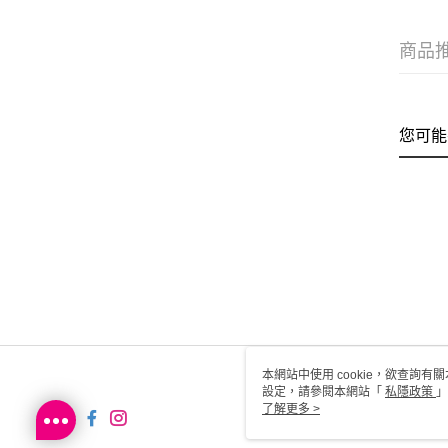
商品
您可能
本網站中使用 cookie，欲查詢有關
設定，請參閱本網站「
私隱政策
」
用 cookie。
了解更多 >