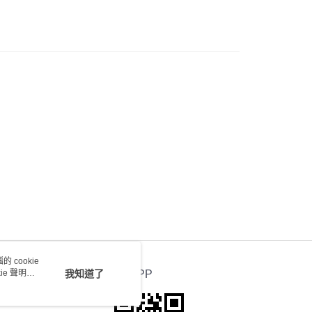
送 - 確認發貨後1-4個工作天送達
運費表
 cookie
e 聲明使
我知道了
官方APP