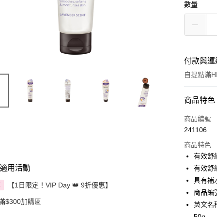
數量
付款與運
自提點滿HK
付款方式
商品特色
信用卡
商品編號
241106
Apple Pay
商品特色
AlipayHK
有效舒
適用活動
有效舒
PayMe
具有補
【1日限定！VIP Day 👑 9折優惠】
享
WeChat P
商品編號：
滿$300加購區
英文名稱： 
BoC Pay
50g