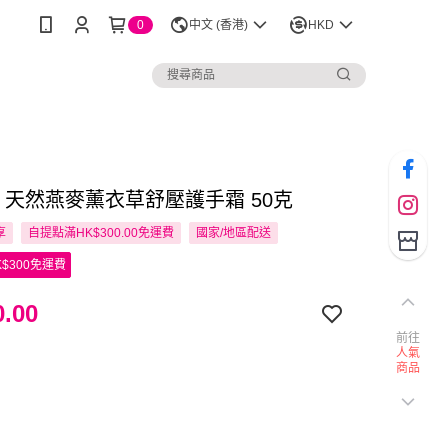
0
中文 (香港)
HKD
no 天然燕麥薰衣草舒壓護手霜 50克
享
自提點滿HK$300.00免運費
國家/地區配送
$300免運費
.00
前往
人氣
商品