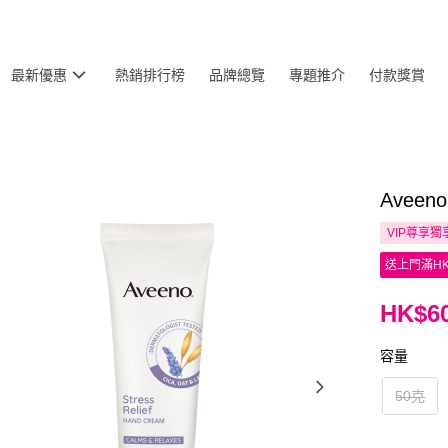
最新優惠
熱銷排行榜
品牌總覽
專題推介
付款獎賞
Avee
VIP尊享
獨
送上門滿HK
HK$60
容量
50克