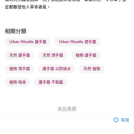
每筆HK$65.00，滿HK$300.00或以上免運費
足都散發怡人草本香氣。
順豐站及營業點 - 確認發貨後1-3個工作天送達
每筆HK$65.00，滿HK$300.00或以上免運費
相關分類
確認發貨後1-3 工作天送達，訂單將隨機分配至SF順豐速運或京東
物流公司進行物流配送
Urban Rituelle 護手霜
Urban Rituelle 潤手霜
每筆HK$65.00，滿HK$300.00或以上免運費
天然 護手霜
天然 潤手霜
植物 護手霜
(香港門市) 只顯示可選門市。確認發貨後2-5個工作天到店，3天內
取。逾期會取消訂單，並不會安排重寄
植物 潤手霜
護手霜 以防缺水
天然 植物
每筆HK$20.00，滿HK$100.00或以上免運費
植物 吸收
護手霜 不黏膩
(澳門門市) 只顯示可選門市。確認發貨後2-5個工作天到店，3天內
取。逾期會取消訂單，並不會安排重寄
每筆HK$20.00，滿HK$100.00或以上免運費
商品推薦
澳門地區配送 - 確認發貨後1-4個工作天送達
運費表
客服