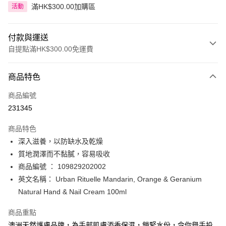
滿HK$300.00加購區
活動
付款與運送
自提點滿HK$300.00免運費
付款方式
商品特色
信用卡
商品編號
Apple Pay
231345
AlipayHK
商品特色
PayMe
深入滋養，以防缺水及乾燥
質地潤澤而不黏膩，容易吸收
WeChat Pay
商品編號 ： 109829202002
BoC Pay
英文名稱： Urban Rituelle Mandarin, Orange & Geranium
Natural Hand & Nail Cream 100ml
送貨方式
商品重點
順豐自助櫃 - 確認發貨後1-3個工作天送達
澳洲天然護膚品牌，為手部肌膚添香保濕，鎖緊水份，令你舉手投