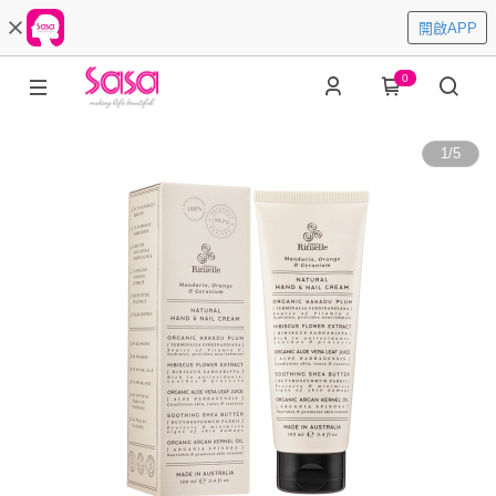
開啟APP
0
1
/
5