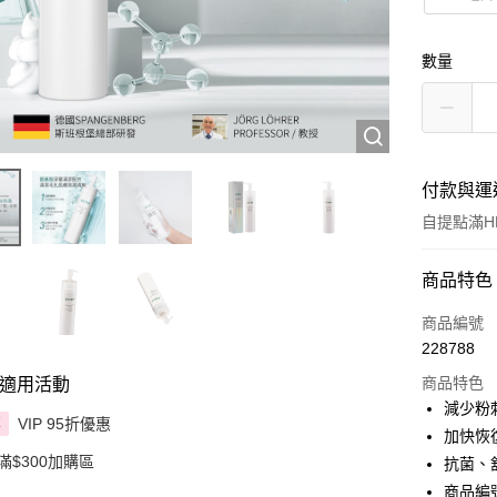
數量
付款與運
自提點滿HK
付款方式
商品特色
信用卡
商品編號
228788
Apple Pay
商品特色
適用活動
AlipayHK
減少粉
VIP 95折優惠
享
加快恢
PayMe
滿$300加購區
抗菌、
WeChat P
商品編號 