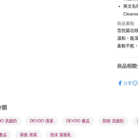
英文名稱： 
BoC Pay
Cleans
商品重點
送貨方式
含抗菌功
溫和，能
順豐自助櫃
柔軟不乾
每筆HK$6
順豐站及營
商品相關分
每筆HK$6
護膚保養
確認發貨後
分享
物流公司
網店限定
每筆HK$6
本月人氣
(香港門市
分類
取。逾期
DO 洗面奶
DEVDO 清潔
DEVDO 產品
卸妝 洗面奶
每筆HK$2
(澳門門市
產品
潔面 清潔
泡沫 潔面乳