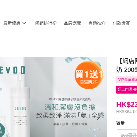
最新優惠
熱銷排行榜
品牌總覽
專題推介
付款獎賞
【網店
奶 20
VIP尊享
獨
送上門滿HK
HK$23
HK$664.0
容量
200毫升