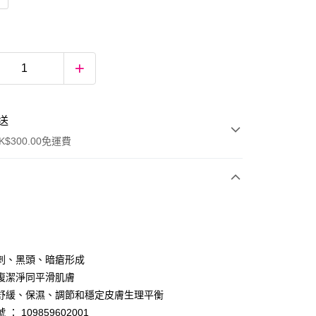
送
$300.00免運費
刺、黑頭、暗瘡形成
復潔淨同平滑肌膚
舒緩、保濕、調節和穩定皮膚生理平衡
ay
： 109859602001