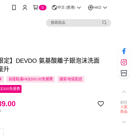
0
中文 (香港)
HKD
限定】DEVDO 氨基酸離子銀泡沫洗面
0毫升
享
自提點滿HK$300.00免運費
國家/地區配送
$300免運費
9.00
前往
人氣
0
商品