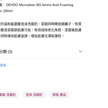
DEVDO Microsilver BG Amino Acid Foaming
er 200ml
效的溫和氨基酸泡沫洗面奶，潔面同時釋放銀離子，性質
深層清潔面部肌膚污垢，有效祛除老化角質，潔面後肌膚
 - 確認發貨後1-3個工作天送達
，同時保持肌膚滋潤，增加皮膚光澤和彈性。
5.00，滿HK$300.00或以上免運費
業點 - 確認發貨後1-3個工作天送達
類 (3)
5.00，滿HK$300.00或以上免運費
卸妝清潔
潔面產品
1-3 工作天送達，訂單將隨機分配至SF順豐速運或京東
客服
進行物流配送
5.00，滿HK$300.00或以上免運費
推薦
護膚保養 亮澤美肌
) 只顯示可選門市。確認發貨後2-5個工作天到店，3天內
會取消訂單，並不會安排重寄
潔面 洗面奶
泡沫 洗面奶
卸妝 產品
0.00，滿HK$100.00或以上免運費
) 只顯示可選門市。確認發貨後2-5個工作天到店，3天內