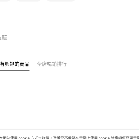
取。逾期
每筆HK$2
澳門地區配
推薦
有興趣的商品
全店暢銷排行
本網站使用 cookie 方式之詳情，及若您不希望在電腦上使用 cookie 時應如何變更電腦的