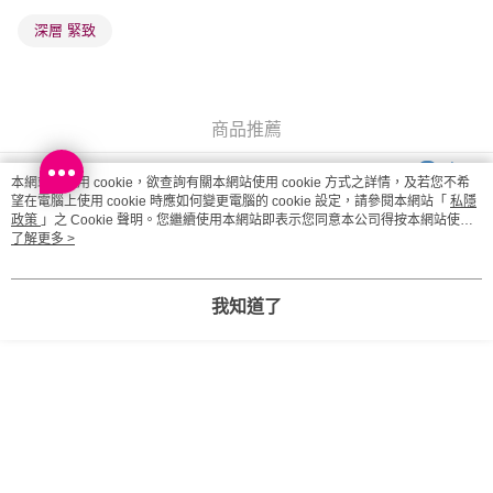
深層 緊致
商品推薦
客服
本網站中使用 cookie，欲查詢有關本網站使用 cookie 方式之詳情，及若您不希
望在電腦上使用 cookie 時應如何變更電腦的 cookie 設定，請參閱本網站「
私隱
政策
」之 Cookie 聲明。您繼續使用本網站即表示您同意本公司得按本網站使用
條款之 Cookie 聲明使用 cookie。
了解更多 >
商品相關分類 (5)
查看全部
健康美肌
纖體美肌
美肌/抗老
我知道了
網店限定
您可能有興趣的商品
全店暢銷排行
熱門標籤