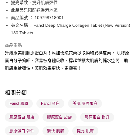
提亮緊致，提升肌膚彈性
BoC Pay
此產品只限配送香港地區
商品編號 ： 109798718001
送貨方式
英文名稱： Fancl Deep Charge Collagen Tablet (New Version)
180 Tablets
順豐自助櫃 - 確認發貨後1-3個工作天送達
每筆HK$65.00，滿HK$300.00或以上免運費
商品重點
順豐站及營業點 - 確認發貨後1-3個工作天送達
升級版美肌膠原蛋白丸！添加玫瑰花蕾提取物和異槲皮素， 肌膠原
蛋白分子夠細，容易被身體吸收，撐起並擴大肌膚的儲水空間，助
每筆HK$65.00，滿HK$300.00或以上免運費
肌膚重拾彈性，美肌效果更快、更顯著！
確認發貨後1-3 工作天送達，訂單將隨機分配至SF順豐速運或京東
物流公司進行物流配送
每筆HK$65.00，滿HK$300.00或以上免運費
相關分類
(香港門市) 只顯示可選門市。確認發貨後2-5個工作天到店，3天內
Fancl 膠原
Fancl 蛋白
美肌 膠原蛋白
取。逾期會取消訂單，並不會安排重寄
每筆HK$20.00，滿HK$100.00或以上免運費
膠原蛋白 肌膚
膠原蛋白 皮膚
膠原蛋白 提升
膠原蛋白 彈性
緊致 肌膚
提亮 肌膚