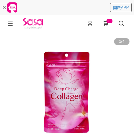
開啟APP
0
1
/
4