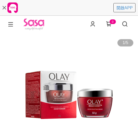
開啟APP
0
1
/
5