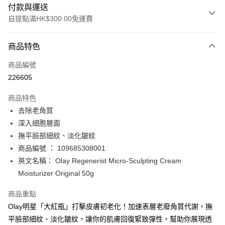
付款與運送
自提點滿HK$300.00免運費
付款方式
商品特色
信用卡
商品編號
Apple Pay
226605
AlipayHK
商品特色
PayMe
去除老角質
深入細胞層面
WeChat Pay
撫平臉部細紋、淡化皺紋
BoC Pay
商品編號 ： 109685308001
英文名稱： Olay Regenerist Micro-Sculpting Cream
送貨方式
Moisturizer Original 50g
順豐自助櫃 - 確認發貨後1-3個工作天送達
商品重點
每筆HK$65.00，滿HK$300.00或以上免運費
Olay明星「大紅瓶」打擊皮膚初老化！加速表層老廢角質代謝，撫
順豐站及營業點 - 確認發貨後1-3個工作天送達
平臉部細紋、淡化皺紋，讓你的肌膚回復緊致彈性，幫助你展現透