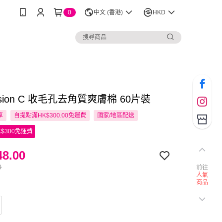
0
中文 (香港)
HKD
Fusion C 收毛孔去角質爽膚棉 60片裝
享
自提點滿HK$300.00免運費
國家/地區配送
$300免運費
8.00
0
前往
人氣
商品