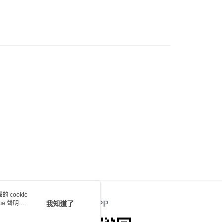
0.00，滿HK$100.00或以上免運費
送 - 確認發貨後1-4個工作天送達
運費表
 cookie
e 聲明使
我知道了
官方APP