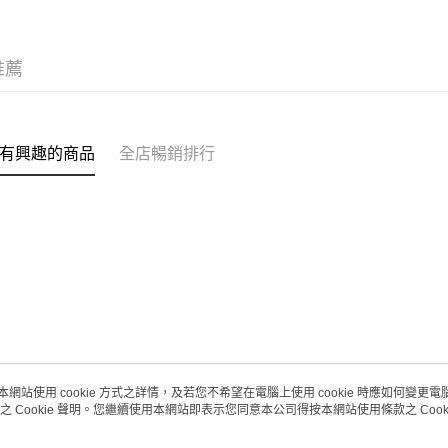
每筆HK$2
澳門地區配
推薦
有興趣的商品
全店暢銷排行
本網站使用 cookie 方式之詳情，及若您不希望在電腦上使用 cookie 時應如何變更電腦的
之 Cookie 聲明。您繼續使用本網站即表示您同意本公司得按本網站使用條款之 Cooki
關於我們
客戶服務
品牌故事
購物說明