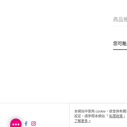
商品
您可能
本網站中使用 cookie，欲查詢有關
設定，請參閱本網站「
私隱政策
」
用 cookie。
了解更多 >