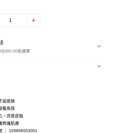
送
$300.00免運費
不設退換
廢舊角質
孔，改善皮脂
ay
緩修護肌膚
： 109806503001