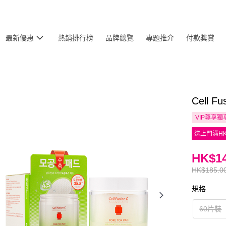
最新優惠
熱銷排行榜
品牌總覽
專題推介
付款獎賞
Cell 
VIP尊享
獨
送上門滿HK
HK$14
HK$185.0
規格
60片裝