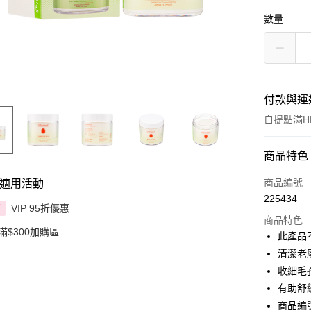
數量
付款與運
自提點滿HK
付款方式
商品特色
信用卡
商品編號
適用活動
225434
Apple Pay
VIP 95折優惠
享
商品特色
滿$300加購區
AlipayHK
此產品
清潔老
PayMe
收細毛
WeChat P
有助舒
商品編號 
BoC Pay