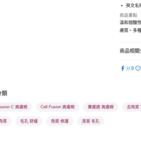
英文名稱： 
商品重點
送貨方式
溫和弱酸
膚質。多
順豐自助櫃
每筆HK$6
商品相關分
順豐站及營
每筆HK$6
護膚保養
分享
確認發貨後
莎莎獨家
物流公司
本月人氣
每筆HK$6
分類
莎莎獨家
(香港門市
 Fusion C 爽膚棉
Cell Fusion 爽膚棉
賽膚適 爽膚棉
去角質
取。逾期
每筆HK$2
角質
毛孔 舒緩
角質 修護
清潔 毛孔
(澳門門市
取。逾期