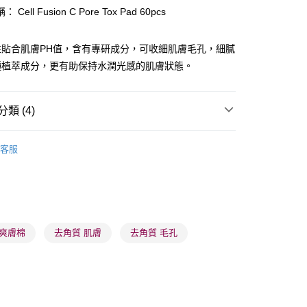
Cell Fusion C Pore Tox Pad 60pcs
性貼合肌膚PH值，含有專研成分，可收細肌膚毛孔，細膩
種植萃成分，更有助保持水潤光感的肌膚狀態。
 - 確認發貨後1-3個工作天送達
5.00，滿HK$300.00或以上免運費
類 (4)
業點 - 確認發貨後1-3個工作天送達
5.00，滿HK$300.00或以上免運費
卸妝清潔
面部去角質
客服
1-3 工作天送達，訂單將隨機分配至SF順豐速運或京東
品牌✨
韓系品牌
Cell Fusion C
進行物流配送
推薦
護膚保養 亮澤美肌
5.00，滿HK$300.00或以上免運費
品牌✨
全部產品
) 只顯示可選門市。確認發貨後2-5個工作天到店，3天內
 爽膚棉
去角質 肌膚
去角質 毛孔
會取消訂單，並不會安排重寄
0.00，滿HK$100.00或以上免運費
) 只顯示可選門市。確認發貨後2-5個工作天到店，3天內
會取消訂單，並不會安排重寄