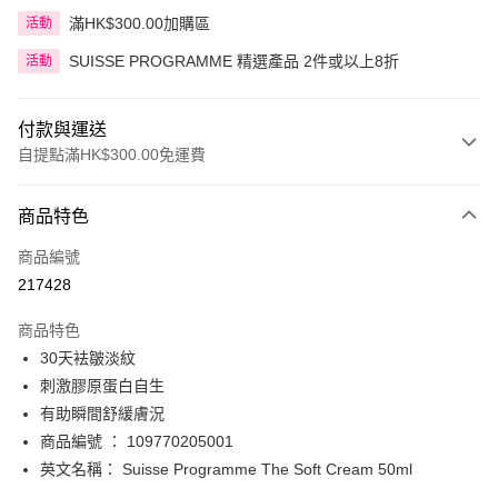
額即送 贈品1件
滿HK$300.00加購區
活動
SUISSE PROGRAMME 精選產品 2件或以上8折
活動
付款與運送
自提點滿HK$300.00免運費
付款方式
商品特色
信用卡
商品編號
Apple Pay
217428
AlipayHK
商品特色
PayMe
30天袪皺淡紋
刺激膠原蛋白自生
WeChat Pay
有助瞬間舒緩膚況
BoC Pay
商品編號 ： 109770205001
英文名稱： Suisse Programme The Soft Cream 50ml
送貨方式