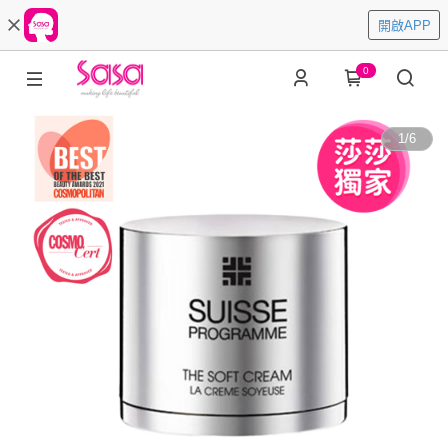
開啟APP
0
1
/
6