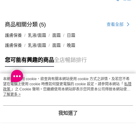
商品相關分類 (5)
查看全部
護膚保養
乳液/面霜
面霜
日霜
護膚保養
乳液/面霜
面霜
晚霜
您可能有興趣的商品
全店暢銷排行
本網站中使用 cookie，欲查詢有關本網站使用 cookie 方式之詳情，及若您不希
熱門標籤
望在電腦上使用 cookie 時應如何變更電腦的 cookie 設定，請參閱本網站「
私隱
政策
」之 Cookie 聲明。您繼續使用本網站即表示您同意本公司得按本網站使用
條款之 Cookie 聲明使用 cookie。
了解更多 >
熱銷排行
最新商品
人氣推薦
我知道了