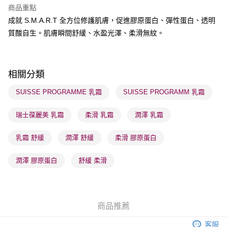
商品重點
順豐自助櫃 - 確認發貨後1-3個工作天送達
成就 S.M.A.R.T 全方位修護肌膚，促進膠原蛋白、彈性蛋白、透明
每筆HK$65.00，滿HK$300.00或以上免運費
質酸自生。肌膚瞬間舒緩、水盈光澤、柔滑無紋。
順豐站及營業點 - 確認發貨後1-3個工作天送達
每筆HK$65.00，滿HK$300.00或以上免運費
相關分類
確認發貨後1-3 工作天送達，訂單將隨機分配至SF順豐速運或京東
物流公司進行物流配送
SUISSE PROGRAMME 乳霜
SUISSE PROGRAMM 乳霜
每筆HK$65.00，滿HK$300.00或以上免運費
瑞士葆麗美 乳霜
柔滑 乳霜
潤澤 乳霜
(香港門市) 只顯示可選門市。確認發貨後2-5個工作天到店，3天內
取。逾期會取消訂單，並不會安排重寄
乳霜 舒緩
潤澤 舒緩
柔滑 膠原蛋白
每筆HK$20.00，滿HK$100.00或以上免運費
潤澤 膠原蛋白
舒緩 柔滑
(澳門門市) 只顯示可選門市。確認發貨後2-5個工作天到店，3天內
取。逾期會取消訂單，並不會安排重寄
每筆HK$20.00，滿HK$100.00或以上免運費
商品推薦
澳門地區配送 - 確認發貨後1-4個工作天送達
運費表
客服