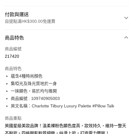
付款與運送
自提點滿HK$300.00免運費
付款方式
商品特色
信用卡
商品編號
Apple Pay
217420
AlipayHK
商品特色
PayMe
蘊含4種時尚顏色
集啞光及珠光質地於一身
WeChat Pay
一抹顯色，易於均勻推開
BoC Pay
商品編號 : 109740905003
英文名稱：Charlotte Tilbury Luxury Palette #Pillow Talk
送貨方式
商品重點
順豐自助櫃 - 確認發貨後1-3個工作天送達
英國星級美妝品牌！溫柔裸粉色顯色度高，妝效持久，維持一整天
每筆HK$65.00，滿HK$300.00或以上免運費
不脫妝。四格眼影粉質細緻，絲滑上妝，打造電力雙眸！