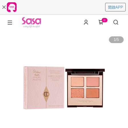
開啟APP
0
1
/
5