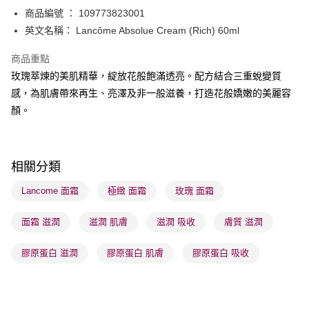
商品編號 ： 109773823001
送貨方式
英文名稱： Lancôme Absolue Cream (Rich) 60ml
順豐自助櫃 - 確認發貨後1-3個工作天送達
商品重點
每筆HK$65.00，滿HK$300.00或以上免運費
玫瑰萃煉的美肌精華，綻放花般飽滿透亮。配方結合三重蛻變質
順豐站及營業點 - 確認發貨後1-3個工作天送達
感，為肌膚帶來再生、亮澤及非一般滋養，打造花般嬌嫩的美麗容
顏。
每筆HK$65.00，滿HK$300.00或以上免運費
確認發貨後1-3 工作天送達，訂單將隨機分配至SF順豐速運或京東
物流公司進行物流配送
相關分類
每筆HK$65.00，滿HK$300.00或以上免運費
Lancome 面霜
極緻 面霜
玫瑰 面霜
(香港門市) 只顯示可選門市。確認發貨後2-5個工作天到店，3天內
取。逾期會取消訂單，並不會安排重寄
面霜 滋潤
滋潤 肌膚
滋潤 吸收
膚質 滋潤
每筆HK$20.00，滿HK$100.00或以上免運費
膠原蛋白 滋潤
膠原蛋白 肌膚
膠原蛋白 吸收
(澳門門市) 只顯示可選門市。確認發貨後2-5個工作天到店，3天內
取。逾期會取消訂單，並不會安排重寄
每筆HK$20.00，滿HK$100.00或以上免運費