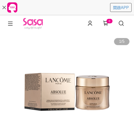
開啟APP
0
1
/
5