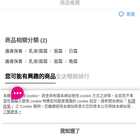
商品推薦
澳門地區配送 - 確認發貨後1-4個工作天送達
運費表
客服
商品相關分類 (2)
護膚保養
乳液/面霜
面霜
日霜
護膚保養
乳液/面霜
面霜
晚霜
您可能有興趣的商品
全店暢銷排行
本網站中使用 cookie，欲查詢有關本網站使用 cookie 方式之詳情，及若您不希
熱門標籤
望在電腦上使用 cookie 時應如何變更電腦的 cookie 設定，請參閱本網站「
私隱
政策
」之 Cookie 聲明。您繼續使用本網站即表示您同意本公司得按本網站使用
條款之 Cookie 聲明使用 cookie。
了解更多 >
熱銷排行
最新商品
人氣推薦
我知道了