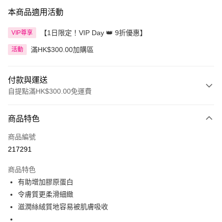
本商品適用活動
【1日限定！VIP Day 👑 9折優惠】
VIP尊享
滿HK$300.00加購區
活動
付款與運送
自提點滿HK$300.00免運費
付款方式
商品特色
信用卡
商品編號
Apple Pay
217291
AlipayHK
商品特色
PayMe
有助增加膠原蛋白
令膚質更柔滑細緻
WeChat Pay
滋潤絲絨質地容易被肌膚吸收
BoC Pay