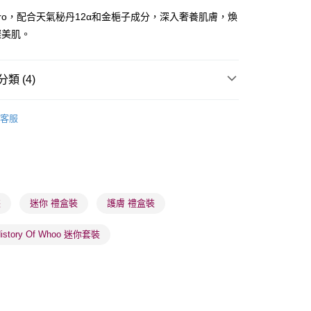
ro，配合天氣秘丹12α和金梔子成分，深入奢養肌膚，煥
璨美肌。
類 (4)
 - 確認發貨後1-3個工作天送達
護膚套裝/試用裝
護膚禮盒裝
5.00，滿HK$300.00或以上免運費
客服
業點 - 確認發貨後1-3個工作天送達
5.00，滿HK$300.00或以上免運費
推薦
護膚保養 亮澤美肌
1-3 工作天送達，訂單將隨機分配至SF順豐速運或京東
進行物流配送
裝
迷你 禮盒裝
護膚 禮盒裝
5.00，滿HK$300.00或以上免運費
History Of Whoo 迷你套裝
) 只顯示可選門市。確認發貨後2-5個工作天到店，3天內
會取消訂單，並不會安排重寄
0.00，滿HK$100.00或以上免運費
) 只顯示可選門市。確認發貨後2-5個工作天到店，3天內