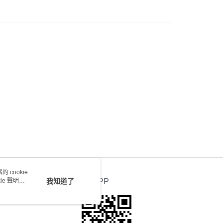
會取消訂單，並不會安排重寄
0.00，滿HK$100.00或以上免運費
送 - 確認發貨後1-4個工作天送達
運費表
 cookie
e 聲明使
我知道了
官方APP