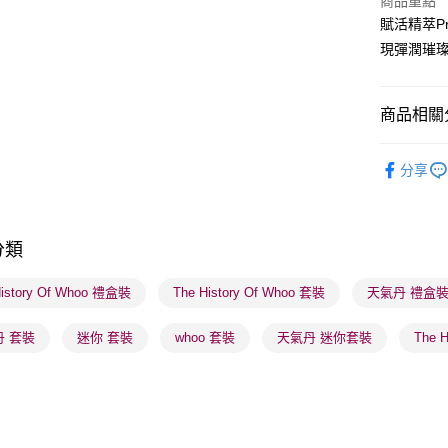
商品重點
賦活精萃P
BoC Pay
現彈潤璀
送貨方式
商品相關分
順豐自助櫃
護膚保養
每筆HK$6
分享
網店限定
順豐站及營
每筆HK$6
K-Beauty
分類
本月人氣
確認發貨後
物流公司
History Of Whoo 禮盒裝
The History Of Whoo 套裝
天氣丹 禮盒
每筆HK$6
丹 套裝
迷你 套裝
whoo 套裝
天氣丹 迷你套裝
The 
(香港門市
取。逾期
每筆HK$2
(澳門門市