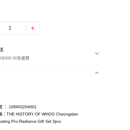
送
$300.00免運費
： 109403204001
THE HISTORY OF WHOO Cheongidan
ating Pro-Radiance Gift Set 3pcs
ay