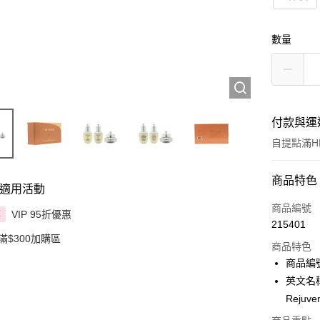
數量
付款與運
自提點滿HK
付款方式
商品特色
適用活動
信用卡
商品編號
VIP 95折優惠
享
215401
Apple Pay
滿$300加購區
商品特色
AlipayHK
商品編號 
英文名稱：
PayMe
Rejuven
WeChat P