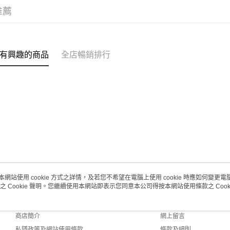
取。逾期
推薦
每筆HK$2
澳門地區配
有興趣的商品
全店暢銷排行
本網站使用 cookie 方式之詳情，及若您不希望在電腦上使用 cookie 時應如何變更電腦的
之 Cookie 聲明。您繼續使用本網站即表示您同意本公司得按本網站使用條款之 Cooki
關於我們
客戶服務
品牌故事
購物說明
商店簡介
網上留言
私隱政策及網站使用條款
條款及細則