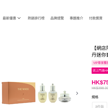
最新優惠
熱銷排行榜
品牌總覽
專題推介
付款獎賞
【網店限
丹迷你
VIP尊享
獨
送上門滿HK
HK$75
HK$398.0
規格
3件裝