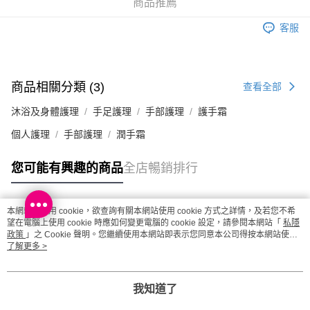
商品推薦
澳門地區配送 - 確認發貨後1-4個工作天送達
運費表
客服
商品相關分類 (3)
查看全部
沐浴及身體護理
手足護理
手部護理
護手霜
個人護理
手部護理
潤手霜
您可能有興趣的商品
全店暢銷排行
本網站中使用 cookie，欲查詢有關本網站使用 cookie 方式之詳情，及若您不希
熱門標籤
望在電腦上使用 cookie 時應如何變更電腦的 cookie 設定，請參閱本網站「
私隱
政策
」之 Cookie 聲明。您繼續使用本網站即表示您同意本公司得按本網站使用
條款之 Cookie 聲明使用 cookie。
了解更多 >
熱銷排行
最新商品
人氣推薦
我知道了