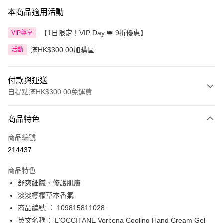
本商品適用活動
【1日限定！VIP Day 👑 9折優惠】
VIP尊享
滿HK$300.00加購區
活動
付款與運送
自提點滿HK$300.00免運費
付款方式
商品特色
信用卡
商品編號
Apple Pay
214437
AlipayHK
商品特色
PayMe
舒爽細膩、修護肌膚
淡淡檸檬草本香氣
WeChat Pay
商品編號 ： 109815811028
BoC Pay
英文名稱： L'OCCITANE Verbena Cooling Hand Cream Gel