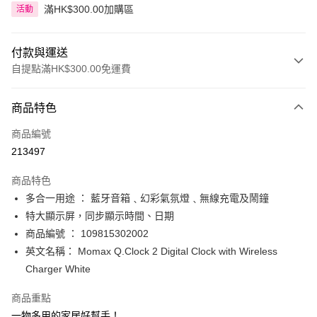
滿HK$300.00加購區
活動
付款與運送
自提點滿HK$300.00免運費
付款方式
商品特色
信用卡
商品編號
Apple Pay
213497
AlipayHK
商品特色
PayMe
多合一用途 ： 藍牙音箱﹑幻彩氣氛燈﹑無線充電及鬧鐘
特大顯示屏，同步顯示時間、日期
WeChat Pay
商品編號 ： 109815302002
BoC Pay
英文名稱： Momax Q.Clock 2 Digital Clock with Wireless
Charger White
送貨方式
商品重點
順豐自助櫃 - 確認發貨後1-3個工作天送達
一物多用的家居好幫手！