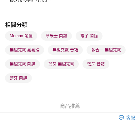
每筆HK$65.00，滿HK$300.00或以上免運費
順豐站及營業點 - 確認發貨後1-3個工作天送達
每筆HK$65.00，滿HK$300.00或以上免運費
相關分類
確認發貨後1-3 工作天送達，訂單將隨機分配至SF順豐速運或京東
Momax 鬧鐘
摩米士 鬧鐘
電子 鬧鐘
物流公司進行物流配送
無線充電 氣氛燈
無線充電 音箱
多合一 無線充電
每筆HK$65.00，滿HK$300.00或以上免運費
(香港門市) 只顯示可選門市。確認發貨後2-5個工作天到店，3天內
無線充電 鬧鐘
藍牙 無線充電
藍牙 音箱
取。逾期會取消訂單，並不會安排重寄
藍牙 鬧鐘
每筆HK$20.00，滿HK$100.00或以上免運費
(澳門門市) 只顯示可選門市。確認發貨後2-5個工作天到店，3天內
取。逾期會取消訂單，並不會安排重寄
商品推薦
每筆HK$20.00，滿HK$100.00或以上免運費
客服
澳門地區配送 - 確認發貨後1-4個工作天送達
運費表