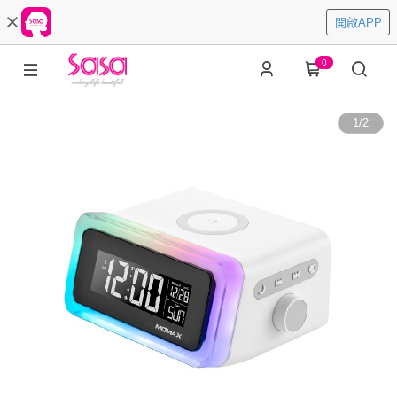
開啟APP
0
1
/
2