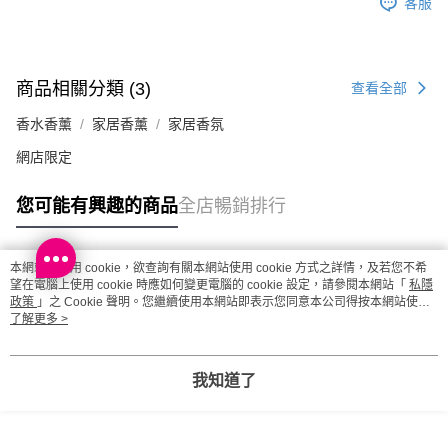
客服
商品相關分類 (3)
查看全部
香水香薰
家居香薰
家居香氛
網店限定
您可能有興趣的商品
全店暢銷排行
本網站中使用 cookie，欲查詢有關本網站使用 cookie 方式之詳情，及若您不希
熱門標籤
望在電腦上使用 cookie 時應如何變更電腦的 cookie 設定，請參閱本網站「
私隱
政策
」之 Cookie 聲明。您繼續使用本網站即表示您同意本公司得按本網站使用
條款之 Cookie 聲明使用 cookie。
了解更多 >
熱銷排行
最新商品
人氣推薦
我知道了