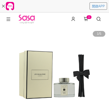
開啟APP
0
1
/
5