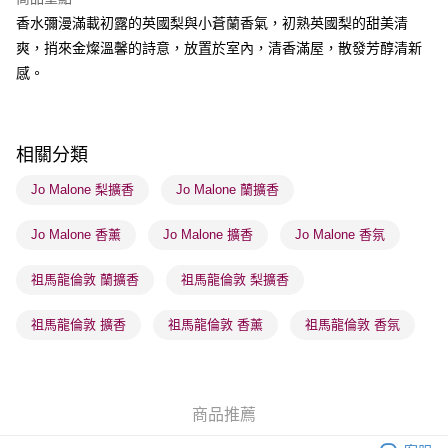
每筆HK$65.00，滿HK$300.00或以上免運費
香水彌漫滿載初露的英國梨與小蒼蘭香氣，初熟英國梨的甜美清
順豐站及營業點 - 確認發貨後1-3個工作天送達
爽，捎來金燦溫馨的詩意，放置於室內，清香滿屋，散發芳醇清新
感。
每筆HK$65.00，滿HK$300.00或以上免運費
確認發貨後1-3 工作天送達，訂單將隨機分配至SF順豐速運或京東
物流公司進行物流配送
相關分類
每筆HK$65.00，滿HK$300.00或以上免運費
Jo Malone 梨擴香
Jo Malone 蘭擴香
(香港門市) 只顯示可選門市。確認發貨後2-5個工作天到店，3天內
取。逾期會取消訂單，並不會安排重寄
Jo Malone 香薰
Jo Malone 擴香
Jo Malone 香氛
每筆HK$20.00，滿HK$100.00或以上免運費
祖馬龍倫敦 蘭擴香
祖馬龍倫敦 梨擴香
(澳門門市) 只顯示可選門市。確認發貨後2-5個工作天到店，3天內
取。逾期會取消訂單，並不會安排重寄
祖馬龍倫敦 擴香
祖馬龍倫敦 香薰
祖馬龍倫敦 香氛
每筆HK$20.00，滿HK$100.00或以上免運費
澳門地區配送 - 確認發貨後1-4個工作天送達
運費表
商品推薦