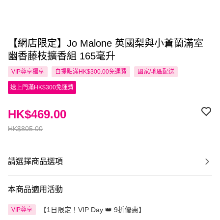
【網店限定】Jo Malone 英國梨與小蒼蘭滿室
幽香藤枝擴香組 165毫升
VIP尊享
獨享
自提點滿HK$300.00免運費
國家/地區配送
送上門滿HK$300免運費
HK$469.00
HK$805.00
請選擇商品選項
本商品適用活動
【1日限定！VIP Day 👑 9折優惠】
VIP尊享