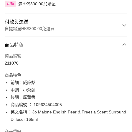
滿HK$300.00加購區
活動
付款與運送
自提點滿HK$300.00免運費
付款方式
商品特色
信用卡
商品編號
Apple Pay
211070
AlipayHK
商品特色
PayMe
前調：威廉梨
中調：小蒼蘭
WeChat Pay
後調：廣藿香
BoC Pay
商品編號 ： 109624504005
英文名稱： Jo Malone English Pear & Freesia Scent Surround
送貨方式
Diffuser 165ml
順豐自助櫃 - 確認發貨後1-3個工作天送達
商品重點