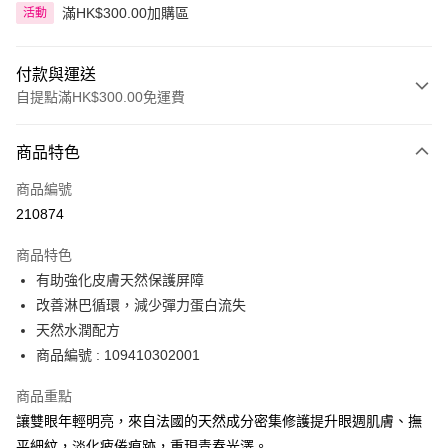
滿HK$300.00加購區
活動
付款與運送
自提點滿HK$300.00免運費
付款方式
商品特色
信用卡
商品編號
Apple Pay
210874
AlipayHK
商品特色
PayMe
有助強化皮膚天然保護屏障
改善淋巴循環，減少彈力蛋白流失
WeChat Pay
天然水潤配方
BoC Pay
商品編號 : 109410302001
商品重點
送貨方式
讓雙眼年輕明亮，來自法國的天然成分密集修護提升眼週肌膚、撫
順豐自助櫃 - 確認發貨後1-3個工作天送達
平細紋，淡化疲倦痕跡，重現青春光澤。