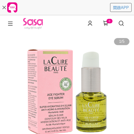
開啟APP
0
1
/
5