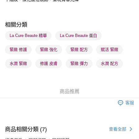
每筆HK$65.00，滿HK$300.00或以上免運費
順豐站及營業點 - 確認發貨後1-3個工作天送達
每筆HK$65.00，滿HK$300.00或以上免運費
相關分類
確認發貨後1-3 工作天送達，訂單將隨機分配至SF順豐速運或京東
La Cure Beaute 精華
La Cure Beaute 蛋白
物流公司進行物流配送
緊緻 修護
緊緻 強化
緊緻 配方
賦活 緊緻
每筆HK$65.00，滿HK$300.00或以上免運費
(香港門市) 只顯示可選門市。確認發貨後2-5個工作天到店，3天內
水潤 緊緻
修護 皮膚
緊緻 彈力
水潤 配方
取。逾期會取消訂單，並不會安排重寄
每筆HK$20.00，滿HK$100.00或以上免運費
(澳門門市) 只顯示可選門市。確認發貨後2-5個工作天到店，3天內
商品推薦
取。逾期會取消訂單，並不會安排重寄
客服
每筆HK$20.00，滿HK$100.00或以上免運費
澳門地區配送 - 確認發貨後1-4個工作天送達
運費表
商品相關分類 (7)
查看全部