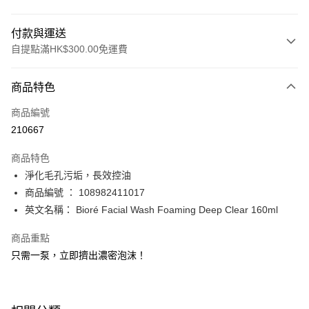
付款與運送
自提點滿HK$300.00免運費
付款方式
商品特色
信用卡
商品編號
Apple Pay
210667
AlipayHK
商品特色
PayMe
淨化毛孔污垢，長效控油
商品編號 ： 108982411017
WeChat Pay
英文名稱： Bioré Facial Wash Foaming Deep Clear 160ml
BoC Pay
商品重點
只需一泵，立即擠出濃密泡沫！
送貨方式
順豐自助櫃 - 確認發貨後1-3個工作天送達
每筆HK$65.00，滿HK$300.00或以上免運費