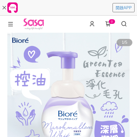
開啟APP
0
1
/
5