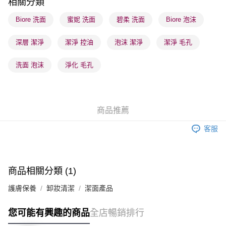
相關分類
順豐站及營業點 - 確認發貨後1-3個工作天送達
Biore 洗面
蜜妮 洗面
碧柔 洗面
Biore 泡沫
每筆HK$65.00，滿HK$300.00或以上免運費
深層 潔淨
潔淨 控油
泡沫 潔淨
潔淨 毛孔
確認發貨後1-3 工作天送達，訂單將隨機分配至SF順豐速運或京東
物流公司進行物流配送
洗面 泡沫
淨化 毛孔
每筆HK$65.00，滿HK$300.00或以上免運費
(香港門市) 只顯示可選門市。確認發貨後2-5個工作天到店，3天內
取。逾期會取消訂單，並不會安排重寄
商品推薦
每筆HK$20.00，滿HK$100.00或以上免運費
客服
(澳門門市) 只顯示可選門市。確認發貨後2-5個工作天到店，3天內
取。逾期會取消訂單，並不會安排重寄
每筆HK$20.00，滿HK$100.00或以上免運費
商品相關分類 (1)
澳門地區配送 - 確認發貨後1-4個工作天送達
運費表
護膚保養
卸妝清潔
潔面產品
您可能有興趣的商品
全店暢銷排行