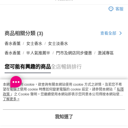
客服
商品相關分類 (3)
查看全部
香水香薰
女士香水
女士淡香水
香水香薰
🌸人氣推薦🌸
門市及網店同步優惠
激減專區
您可能有興趣的商品
全店暢銷排行
本網站中使用 cookie，欲查詢有關本網站使用 cookie 方式之詳情，及若您不希
熱門標籤
望在電腦上使用 cookie 時應如何變更電腦的 cookie 設定，請參閱本網站「
私隱
政策
」之 Cookie 聲明。您繼續使用本網站即表示您同意本公司得按本網站使用
條款之 Cookie 聲明使用 cookie。
了解更多 >
熱銷排行
最新商品
人氣推薦
我知道了