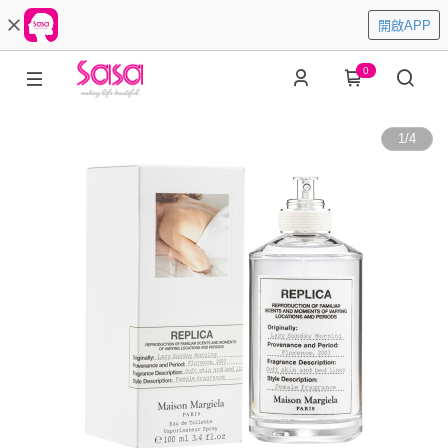
開啟APP
0
1
/
4