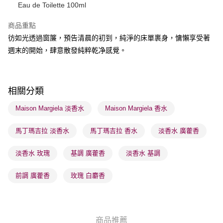
送貨方式
Eau de Toilette 100ml
順豐自助櫃 - 確認發貨後1-3個工作天送達
商品重點
每筆HK$65.00，滿HK$300.00或以上免運費
彷如光透過窗簾，預告清晨的初到，純淨的床單裹身，慵懶享受著
順豐站及營業點 - 確認發貨後1-3個工作天送達
週末的開始，肆意散發純粹乾净感覺。
每筆HK$65.00，滿HK$300.00或以上免運費
確認發貨後1-3 工作天送達，訂單將隨機分配至SF順豐速運或京東
相關分類
物流公司進行物流配送
每筆HK$65.00，滿HK$300.00或以上免運費
Maison Margiela 淡香水
Maison Margiela 香水
(香港門市) 只顯示可選門市。確認發貨後2-5個工作天到店，3天內
馬丁瑪吉拉 淡香水
馬丁瑪吉拉 香水
淡香水 廣藿香
取。逾期會取消訂單，並不會安排重寄
每筆HK$20.00，滿HK$100.00或以上免運費
淡香水 玫瑰
基調 廣藿香
淡香水 基調
(澳門門市) 只顯示可選門市。確認發貨後2-5個工作天到店，3天內
前調 廣藿香
玫瑰 白麝香
取。逾期會取消訂單，並不會安排重寄
每筆HK$20.00，滿HK$100.00或以上免運費
商品推薦