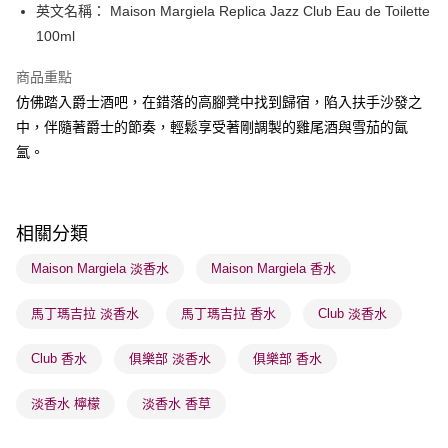
英文名稱： Maison Margiela Replica Jazz Club Eau de Toilette
送貨方式
100ml
順豐自助櫃 - 確認發貨後1-3個工作天送達
商品重點
每筆HK$65.00，滿HK$300.00或以上免運費
仿佛踏入爵士酒吧，在錯落的高腳凳中找到歸宿，陷入扶手沙發之
順豐站及營業點 - 確認發貨後1-3個工作天送達
中，伴隨著爵士的節奏，輕鬆享受著剛調製的雞尾酒與雪茄的氤
氳。
每筆HK$65.00，滿HK$300.00或以上免運費
確認發貨後1-3 工作天送達，訂單將隨機分配至SF順豐速運或京東
物流公司進行物流配送
相關分類
每筆HK$65.00，滿HK$300.00或以上免運費
Maison Margiela 淡香水
Maison Margiela 香水
(香港門市) 只顯示可選門市。確認發貨後2-5個工作天到店，3天內
取。逾期會取消訂單，並不會安排重寄
馬丁瑪吉拉 淡香水
馬丁瑪吉拉 香水
Club 淡香水
每筆HK$20.00，滿HK$100.00或以上免運費
Club 香水
俱樂部 淡香水
俱樂部 香水
(澳門門市) 只顯示可選門市。確認發貨後2-5個工作天到店，3天內
取。逾期會取消訂單，並不會安排重寄
淡香水 檸檬
淡香水 香草
每筆HK$20.00，滿HK$100.00或以上免運費