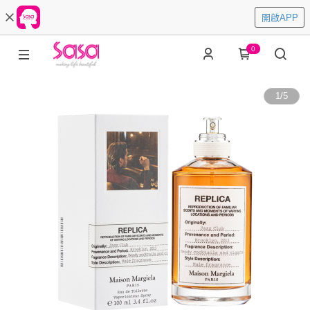
開啟APP
0
1
/
5