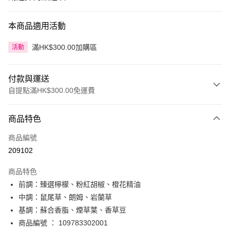
本商品適用活動
滿HK$300.00加購區
活動
付款與運送
自提點滿HK$300.00免運費
付款方式
商品特色
信用卡
商品編號
Apple Pay
209102
AlipayHK
商品特色
PayMe
前調：臻選檸檬、粉紅胡椒、橙花精油
中調：鼠尾草、朗姆、岩蘭草
WeChat Pay
基調：蘇合香脂、煙草葉、香草豆
BoC Pay
商品編號 ： 109783302001