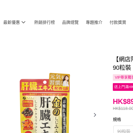
最新優惠
熱銷排行榜
品牌總覽
專題推介
付款獎賞
【網店限
90粒裝
VIP尊享
獨
送上門滿HK
HK$89
HK$118.0
規格
90粒裝