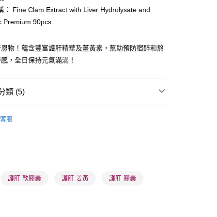
Fine Clam Extract with Liver Hydrolysate and
c Premium 90pcs
肝恩物！蘊含豐富護肝精華及薑黃素，幫助預防宿醉和熬
勞感，全日保持元氣滿滿！
 - 確認發貨後1-3個工作天送達
5.00，滿HK$300.00或以上免運費
類 (5)
業點 - 確認發貨後1-3個工作天送達
5.00，滿HK$300.00或以上免運費
健康保健
肝臟健康/解酒
客服
1-3 工作天送達，訂單將隨機分配至SF順豐速運或京東
進行物流配送
男士護理
男士健康
5.00，滿HK$300.00或以上免運費
👩‍⚕️健康推薦👩‍⚕️
全效健康
) 只顯示可選門市。確認發貨後2-5個工作天到店，3天內
推薦
美肌纖體 重煥年輕
護肝 軟膠囊
護肝 姜黃
護肝 膠囊
會取消訂單，並不會安排重寄
0.00，滿HK$100.00或以上免運費