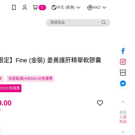
0
中文 (香港)
HKD
定】Fine (金裝) 姜黃護肝精華軟膠囊
享
自提點滿HK$300.00免運費
$300免運費
.00
0
前往
人氣
商品