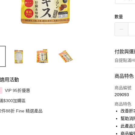
數量
付款與運
自提點滿HK
付款方式
商品特色
適用活動
信用卡
商品編號
VIP 95折優惠
享
209093
Apple Pay
滿$300加購區
商品特色
AlipayHK
2件88折 Fine 精選產品
改善肝
幫助消
PayMe
此產品
WeChat P
商品編號 