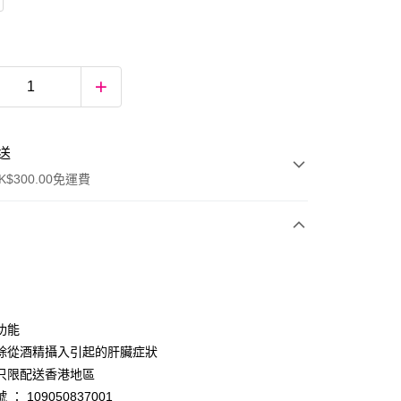
送
$300.00免運費
功能
除從酒精攝入引起的肝臟症狀
只限配送香港地區
ay
： 109050837001