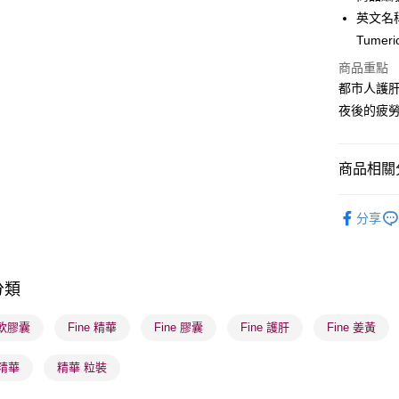
英文名稱： 
BoC Pay
Tumeri
商品重點
送貨方式
都市人護
夜後的疲
順豐自助櫃
每筆HK$6
商品相關分
順豐站及營
每筆HK$6
健康美肌
分享
確認發貨後
網店限定
物流公司
男士專區
每筆HK$6
分類
健康美肌
(香港門市
本月人氣
e 軟膠囊
Fine 精華
Fine 膠囊
Fine 護肝
Fine 姜黃
取。逾期
每筆HK$2
精華
精華 粒裝