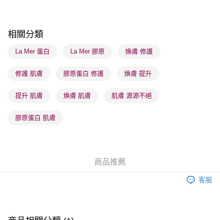
每筆HK$65.00，滿HK$300.00或以上免運費
確認發貨後1-3 工作天送達，訂單將隨機分配至SF順豐速運或京東
相關分類
物流公司進行物流配送
每筆HK$65.00，滿HK$300.00或以上免運費
La Mer 蛋白
La Mer 膠原
煥膚 修護
(香港門市) 只顯示可選門市。確認發貨後2-5個工作天到店，3天內
修護 肌膚
膠原蛋白 修護
煥膚 提升
取。逾期會取消訂單，並不會安排重寄
每筆HK$20.00，滿HK$100.00或以上免運費
提升 肌膚
煥膚 肌膚
肌膚 源源不絕
(澳門門市) 只顯示可選門市。確認發貨後2-5個工作天到店，3天內
膠原蛋白 肌膚
取。逾期會取消訂單，並不會安排重寄
每筆HK$20.00，滿HK$100.00或以上免運費
澳門地區配送 - 確認發貨後1-4個工作天送達
運費表
商品推薦
客服