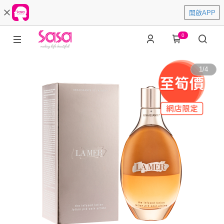
開啟APP
0
1
/
4