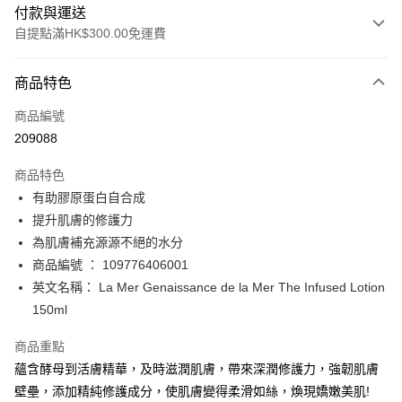
付款與運送
自提點滿HK$300.00免運費
付款方式
商品特色
信用卡
商品編號
Apple Pay
209088
AlipayHK
商品特色
PayMe
有助膠原蛋白自合成
提升肌膚的修護力
WeChat Pay
為肌膚補充源源不絕的水分
BoC Pay
商品編號 ： 109776406001
英文名稱： La Mer Genaissance de la Mer The Infused Lotion
送貨方式
150ml
順豐自助櫃 - 確認發貨後1-3個工作天送達
商品重點
每筆HK$65.00，滿HK$300.00或以上免運費
蘊含酵母到活膚精華，及時滋潤肌膚，帶來深潤修護力，強韌肌膚
順豐站及營業點 - 確認發貨後1-3個工作天送達
壁壘，添加精純修護成分，使肌膚變得柔滑如絲，煥現嬌嫩美肌!