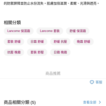
順豐站及營業點 - 確認發貨後1-3個工作天送達
的防禦屏障並防止水份流失。肌膚加倍滋潤、柔嫰、光滑與透亮。
每筆HK$65.00，滿HK$300.00或以上免運費
確認發貨後1-3 工作天送達，訂單將隨機分配至SF順豐速運或京東
相關分類
物流公司進行物流配送
每筆HK$65.00，滿HK$300.00或以上免運費
Lancome 保濕霜
Lancome 套裝
舒緩 保濕霜
(香港門市) 只顯示可選門市。確認發貨後2-5個工作天到店，3天內
套裝 舒緩
日霜 舒緩
舒緩 抗壓
晚霜 舒緩
取。逾期會取消訂單，並不會安排重寄
每筆HK$20.00，滿HK$100.00或以上免運費
抗壓 晚霜
套裝 舒壓
日霜 晚霜
(澳門門市) 只顯示可選門市。確認發貨後2-5個工作天到店，3天內
取。逾期會取消訂單，並不會安排重寄
每筆HK$20.00，滿HK$100.00或以上免運費
商品推薦
澳門地區配送 - 確認發貨後1-4個工作天送達
運費表
客服
商品相關分類 (5)
查看全部