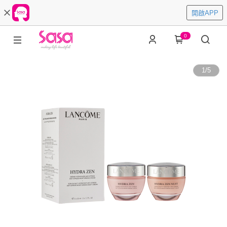
開啟APP
0
1
/
5