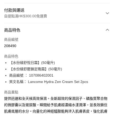
付款與運送
自提點滿HK$300.00免運費
付款方式
商品特色
信用卡
商品編號
Apple Pay
208490
AlipayHK
商品特色
PayMe
【水份緣舒悅日霜】(50毫升)
【水份緣舒壓鎮定晚霜】(50毫升)
WeChat Pay
商品編號 ： 107086402001
BoC Pay
英文名稱： Lancome Hydra Zen Cream Set 2pcs
商品重點
送貨方式
提供迅速和全天候高效保濕。全新超效的保濕因子、磷脂質聚合物
順豐自助櫃 - 確認發貨後1-3個工作天送達
的微膠囊以及玻尿酸，瞬間給予肌膚超濃縮水漾潤澤，並長效鎖住
每筆HK$65.00，滿HK$300.00或以上免運費
肌膚底層的水分。向量化的神經醯胺能夠滲入肌膚表皮，強化肌膚