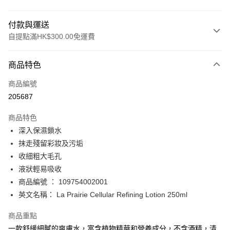
付款與運送
自提點滿HK$300.00免運費
付款方式
商品特色
信用卡
商品編號
Apple Pay
205687
AlipayHK
商品特色
PayMe
深入保濕鎖水
抹走殘留彩妝及污垢
WeChat Pay
收細粗大毛孔
BoC Pay
液狀輕易吸收
商品編號 ： 109754002001
送貨方式
英文名稱： La Prairie Cellular Refining Lotion 250ml
順豐自助櫃 - 確認發貨後1-3個工作天送達
商品重點
每筆HK$65.00，滿HK$300.00或以上免運費
一款舒緩細膩的爽膚水，富含植物精華和營養成分，不含酒精，清