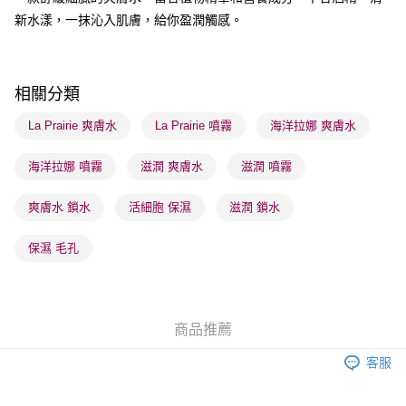
順豐站及營業點 - 確認發貨後1-3個工作天送達
新水漾，一抹沁入肌膚，給你盈潤觸感。
每筆HK$65.00，滿HK$300.00或以上免運費
確認發貨後1-3 工作天送達，訂單將隨機分配至SF順豐速運或京東
相關分類
物流公司進行物流配送
每筆HK$65.00，滿HK$300.00或以上免運費
La Prairie 爽膚水
La Prairie 噴霧
海洋拉娜 爽膚水
(香港門市) 只顯示可選門市。確認發貨後2-5個工作天到店，3天內
海洋拉娜 噴霧
滋潤 爽膚水
滋潤 噴霧
取。逾期會取消訂單，並不會安排重寄
每筆HK$20.00，滿HK$100.00或以上免運費
爽膚水 鎖水
活細胞 保濕
滋潤 鎖水
(澳門門市) 只顯示可選門市。確認發貨後2-5個工作天到店，3天內
保濕 毛孔
取。逾期會取消訂單，並不會安排重寄
每筆HK$20.00，滿HK$100.00或以上免運費
澳門地區配送 - 確認發貨後1-4個工作天送達
運費表
商品推薦
客服