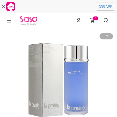
開啟APP
0
1
/
4