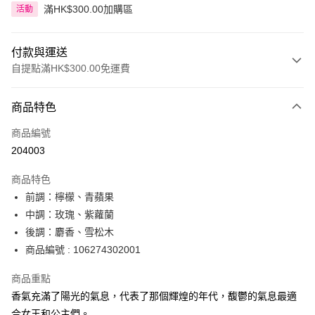
滿HK$300.00加購區
活動
付款與運送
自提點滿HK$300.00免運費
付款方式
商品特色
信用卡
商品編號
Apple Pay
204003
AlipayHK
商品特色
PayMe
前調：檸檬、青蘋果
中調：玫瑰、紫蘿蘭
WeChat Pay
後調：麝香、雪松木
BoC Pay
商品編號 : 106274302001
商品重點
送貨方式
香氣充滿了陽光的氣息，代表了那個輝煌的年代，馥鬱的氣息最適
順豐自助櫃 - 確認發貨後1-3個工作天送達
合女王和公主們。