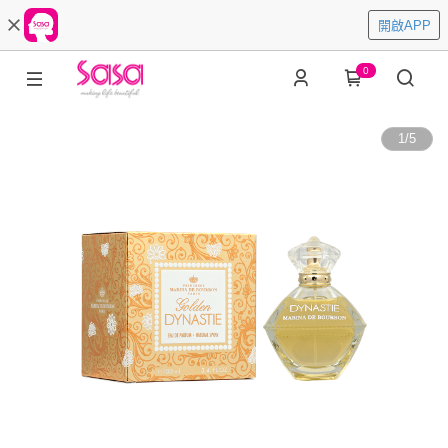
開啟APP
0
1
/
5