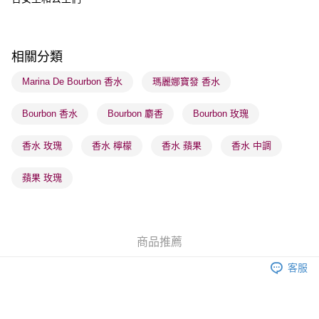
每筆HK$65.00，滿HK$300.00或以上免運費
順豐站及營業點 - 確認發貨後1-3個工作天送達
每筆HK$65.00，滿HK$300.00或以上免運費
相關分類
確認發貨後1-3 工作天送達，訂單將隨機分配至SF順豐速運或京東
Marina De Bourbon 香水
瑪麗娜寶發 香水
物流公司進行物流配送
Bourbon 香水
Bourbon 麝香
Bourbon 玫瑰
每筆HK$65.00，滿HK$300.00或以上免運費
(香港門市) 只顯示可選門市。確認發貨後2-5個工作天到店，3天內
香水 玫瑰
香水 檸檬
香水 蘋果
香水 中調
取。逾期會取消訂單，並不會安排重寄
蘋果 玫瑰
每筆HK$20.00，滿HK$100.00或以上免運費
商品推薦
客服