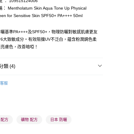
： 109515124006
Mentholatum Skin Aqua Tone Up Physical
een for Sensitive Skin SPF50+ PA++++ 50ml
曬基準PA++++及SPF50+，物理防曬對敏感肌膚更友
 - 確認發貨後1-3個工作天送達
6大致敏成分。有效阻擋UV不泛白，蘊含粉潤調色柔
5.00，滿HK$300.00或以上免運費
提亮膚色，改善暗啞！
業點 - 確認發貨後1-3個工作天送達
5.00，滿HK$300.00或以上免運費
類 (4)
1-3 工作天送達，訂單將隨機分配至SF順豐速運或京東
面部彩妝
隔離霜/底霜
進行物流配送
客服
5.00，滿HK$300.00或以上免運費
防曬護理
防曬乳/霜
) 只顯示可選門市。確認發貨後2-5個工作天到店，3天內
推薦
夏日防曬 明亮透白
會取消訂單，並不會安排重寄
皇牌成份系列
Ceramides - 皮膚屏障核心
0.00，滿HK$100.00或以上免運費
 配方
礦物 配方
日本 防曬
) 只顯示可選門市。確認發貨後2-5個工作天到店，3天內
會取消訂單，並不會安排重寄