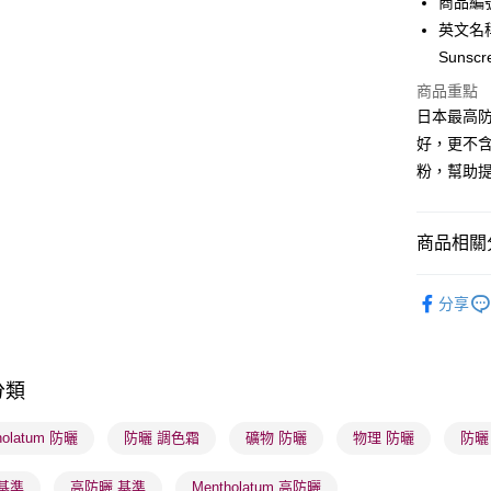
商品編號 
BoC Pay
英文名稱： 
Sunscr
送貨方式
商品重點
日本最高防
順豐自助櫃
好，更不含
每筆HK$6
粉，幫助
順豐站及營
每筆HK$6
商品相關分
確認發貨後
潮流彩妝
物流公司
分享
每筆HK$6
護膚保養
(香港門市
本月人氣
取。逾期
分類
護膚保養
每筆HK$2
holatum 防曬
防曬 調色霜
礦物 防曬
物理 防曬
防曬
(澳門門市
取。逾期
基準
高防曬 基準
Mentholatum 高防曬