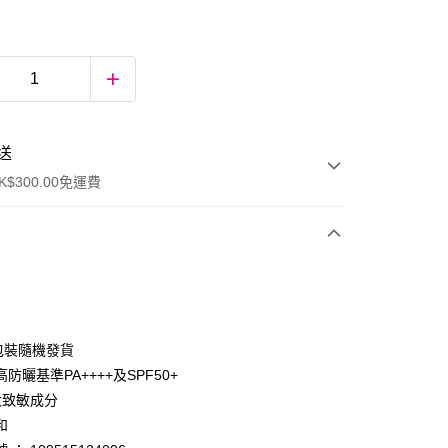
送
$300.00免運費
舊包裝隨機發貨
防曬基準PA++++及SPF50+
大致敏成分
ay
和