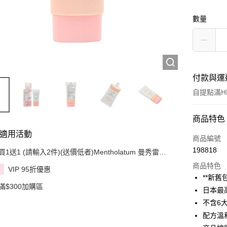
數量
付款與運
自提點滿HK
付款方式
商品特色
適用活動
信用卡
商品編號
198818
買1送1 (請輸入2件)(送價低者)Mentholatum 曼秀雷敦
Apple Pay
精選產品
商品特色
VIP 95折優惠
享
AlipayHK
**新
滿$300加購區
日本最高
PayMe
不含6
WeChat P
配方溫