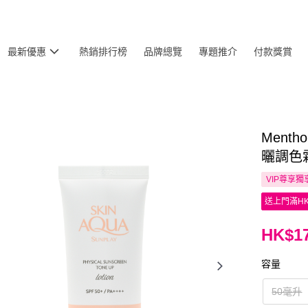
最新優惠
熱銷排行榜
品牌總覽
專題推介
付款獎賞
Menth
曬調色霜
VIP尊享
獨
送上門滿HK
HK$17
容量
50毫升