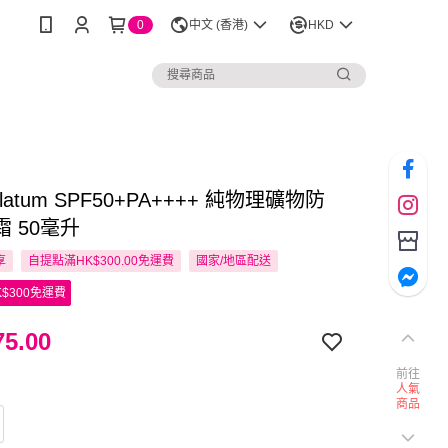
0
中文 (香港)
HKD
olatum SPF50+PA++++ 純物理礦物防
 50毫升
享
自提點滿HK$300.00免運費
國家/地區配送
$300免運費
5.00
前往
人氣
商品