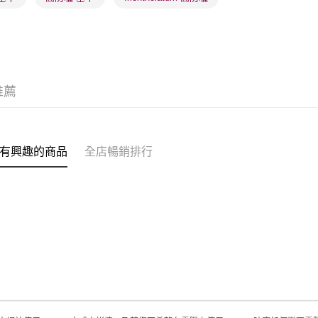
每筆HK$2
澳門地區配
推薦
有興趣的商品
全店暢銷排行