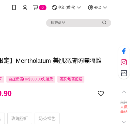
0
中文 (香港)
HKD
定】Mentholatum 美肌亮膚防曬隔離
克
享
自提點滿HK$300.00免運費
國家/地區配送
.90
前往
人氣
商品
色
玫瑰粉紅
奶茶裸色