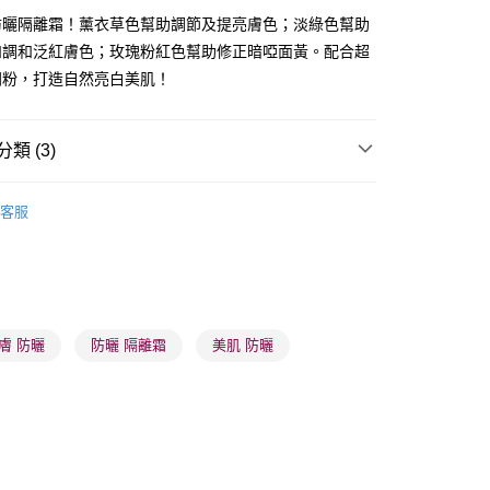
防曬隔離霜！薰衣草色幫助調節及提亮膚色；淡綠色幫助
和調和泛紅膚色；玫瑰粉紅色幫助修正暗啞面黃。配合超
閃粉，打造自然亮白美肌！
 - 確認發貨後1-3個工作天送達
5.00，滿HK$300.00或以上免運費
類 (3)
業點 - 確認發貨後1-3個工作天送達
5.00，滿HK$300.00或以上免運費
防曬護理
防曬乳/霜
客服
1-3 工作天送達，訂單將隨機分配至SF順豐速運或京東
進行物流配送
推薦
夏日防曬 明亮透白
5.00，滿HK$300.00或以上免運費
) 只顯示可選門市。確認發貨後2-5個工作天到店，3天內
膚 防曬
防曬 隔離霜
美肌 防曬
會取消訂單，並不會安排重寄
0.00，滿HK$100.00或以上免運費
) 只顯示可選門市。確認發貨後2-5個工作天到店，3天內
會取消訂單，並不會安排重寄
0.00，滿HK$100.00或以上免運費