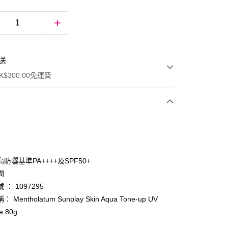
送
$300.00免運費
防曬基準PA++++及SPF50+
潤
 ： 1097295
ay
Mentholatum Sunplay Skin Aqua Tone-up UV
e 80g