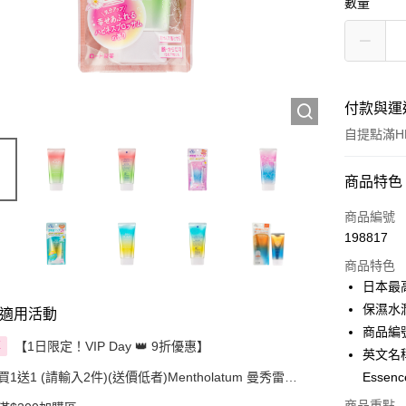
數量
付款與運
自提點滿HK
付款方式
商品特色
信用卡
商品編號
198817
Apple Pay
商品特色
AlipayHK
日本最高
保濕水
適用活動
PayMe
商品編號
【1日限定！VIP Day 👑 9折優惠】
享
WeChat P
英文名稱： 
買1送1 (請輸入2件)(送價低者)Mentholatum 曼秀雷敦
Essenc
BoC Pay
精選產品
商品重點