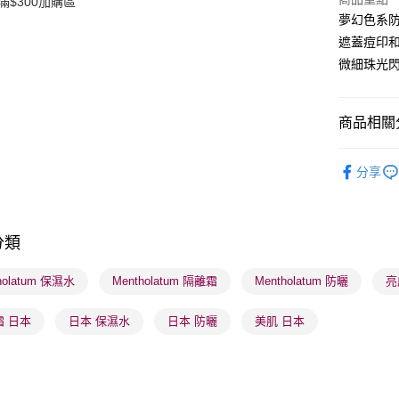
滿$300加購區
夢幻色系
送貨方式
遮蓋痘印
微細珠光
順豐自助櫃
每筆HK$6
商品相關分
順豐站及營
每筆HK$6
護膚保養
分享
確認發貨後
網店限定
物流公司
本月人氣
每筆HK$6
分類
(香港門市
holatum 保濕水
Mentholatum 隔離霜
Mentholatum 防曬
亮
取。逾期
每筆HK$2
霜 日本
日本 保濕水
日本 防曬
美肌 日本
(澳門門市
取。逾期
每筆HK$2