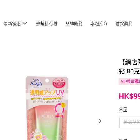
最新優惠
熱銷排行榜
品牌總覽
專題推介
付款獎賞
【網店限
霜 80
VIP尊享
獨
HK$99
容量
薰衣草