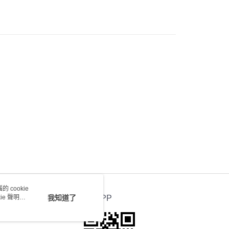
送 - 確認發貨後1-4個工作天送達
運費表
 cookie
e 聲明使
我知道了
官方APP