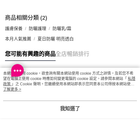
商品相關分類 (2)
護膚保養
防曬護理
防曬乳/霜
本月人氣推薦
夏日防曬 明亮透白
您可能有興趣的商品
全店暢銷排行
本網站中使用 cookie，欲查詢有關本網站使用 cookie 方式之詳情，及若您不希
熱門標籤
望在電腦上使用 cookie 時應如何變更電腦的 cookie 設定，請參閱本網站「
私隱
政策
」之 Cookie 聲明。您繼續使用本網站即表示您同意本公司得按本網站使用
條款之 Cookie 聲明使用 cookie。
了解更多 >
熱銷排行
最新商品
人氣推薦
我知道了