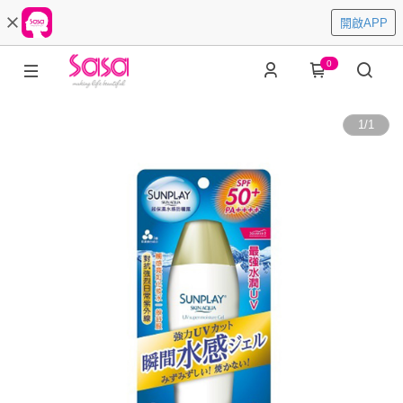
開啟APP
0
1
/
1