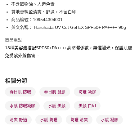
PayMe
不含礦物油、人造色素
質地更輕盈清爽、舒適，不留白印
WeChat Pay
商品編號：109544304001
BoC Pay
英文名稱： Haruhada UV Cut Gel EX SPF50+ PA++++ 90g
商品重點
送貨方式
13種美容液搭配SPF50+PA++++高防曬係數，無懼陽光，保護肌膚
順豐自助櫃 - 確認發貨後1-3個工作天送達
免受紫外線傷害。
每筆HK$65.00，滿HK$300.00或以上免運費
順豐站及營業點 - 確認發貨後1-3個工作天送達
每筆HK$65.00，滿HK$300.00或以上免運費
相關分類
確認發貨後1-3 工作天送達，訂單將隨機分配至SF順豐速運或京東
春日肌 防曬
春日肌 凝膠
防曬 凝膠
物流公司進行物流配送
水感 防曬凝膠
水感 美顏
美顏 白印
每筆HK$65.00，滿HK$300.00或以上免運費
(香港門市) 只顯示可選門市。確認發貨後2-5個工作天到店，3天內
清爽 舒適
水感 防曬
防曬 清爽
水感 凝膠
取。逾期會取消訂單，並不會安排重寄
每筆HK$20.00，滿HK$100.00或以上免運費