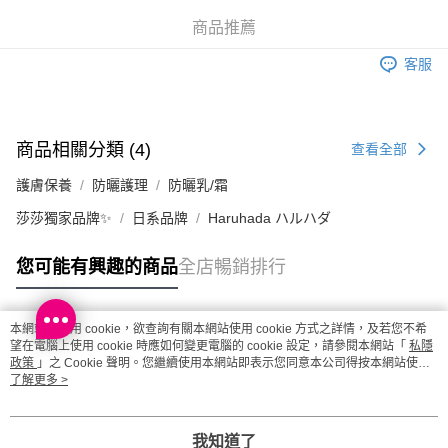
(澳門門市) 只顯示可選門市。確認發貨後2-5個工作天到店，3天內
商品推薦
取。逾期會取消訂單，並不會安排重寄
客服
每筆HK$20.00，滿HK$100.00或以上免運費
澳門地區配送 - 確認發貨後1-4個工作天送達
運費表
商品相關分類 (4)
查看全部
護膚保養
防曬護理
防曬乳/霜
莎莎獨家品牌✨
日系品牌
Haruhada ハルハダ
您可能有興趣的商品
全店暢銷排行
本網站中使用 cookie，欲查詢有關本網站使用 cookie 方式之詳情，及若您不希
熱門標籤
望在電腦上使用 cookie 時應如何變更電腦的 cookie 設定，請參閱本網站「
私隱
政策
」之 Cookie 聲明。您繼續使用本網站即表示您同意本公司得按本網站使用
條款之 Cookie 聲明使用 cookie。
了解更多 >
熱銷排行
最新商品
人氣推薦
我知道了